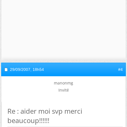
29/09/2007,
18h54
#4
manonmg
Invité
Re : aider moi svp merci
beaucoup!!!!!!