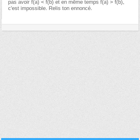
pas avoir f(a) < f(b) et en même temps f(a) > f(b),
c'est impossible. Relis ton ennoncé.