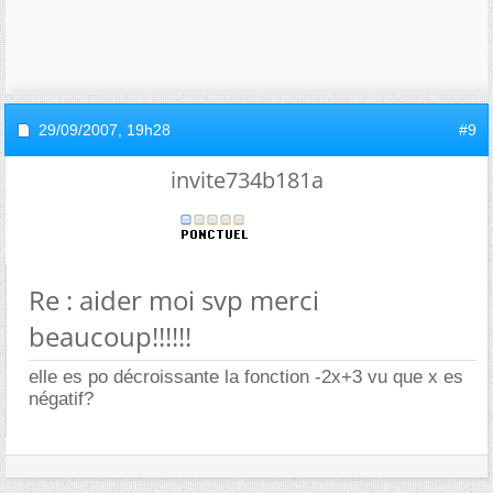
29/09/2007,
19h28
#9
invite734b181a
Re : aider moi svp merci
beaucoup!!!!!!
elle es po décroissante la fonction -2x+3 vu que x es
négatif?