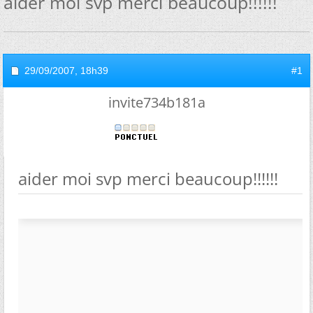
aider moi svp merci beaucoup!!!!!!
29/09/2007,
18h39
#1
invite734b181a
aider moi svp merci beaucoup!!!!!!