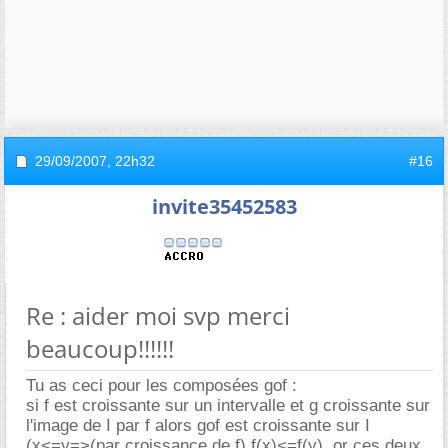
29/09/2007,
22h32
#16
invite35452583
Re : aider moi svp merci
beaucoup!!!!!!
Tu as ceci pour les composées gof :
si f est croissante sur un intervalle et g croissante sur
l'image de I par f alors gof est croissante sur I
(x<=y=>(par croissance de f) f(x)<=f(y), or ces deux