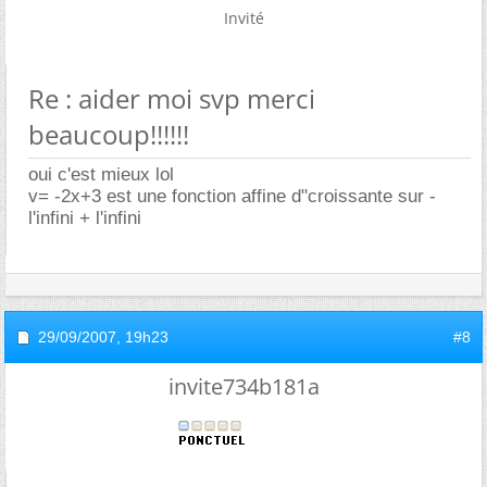
Invité
Re : aider moi svp merci
beaucoup!!!!!!
oui c'est mieux lol
v= -2x+3 est une fonction affine d"croissante sur -
l'infini + l'infini
29/09/2007,
19h23
#8
invite734b181a