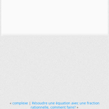
«
complexe
|
Résoudre une équation avec une fraction
rationnelle, comment faire?
»