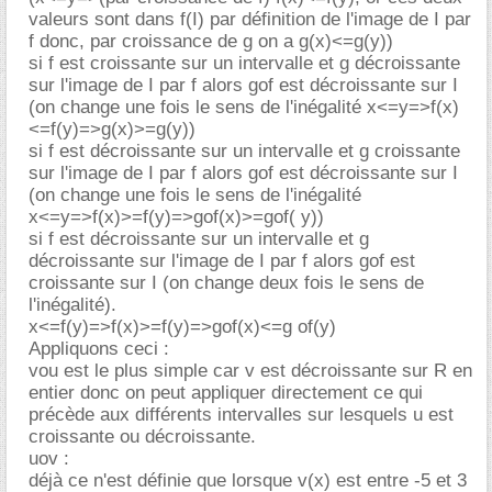
valeurs sont dans f(I) par définition de l'image de I par
f donc, par croissance de g on a g(x)<=g(y))
si f est croissante sur un intervalle et g décroissante
sur l'image de I par f alors gof est décroissante sur I
(on change une fois le sens de l'inégalité x<=y=>f(x)
<=f(y)=>g(x)>=g(y))
si f est décroissante sur un intervalle et g croissante
sur l'image de I par f alors gof est décroissante sur I
(on change une fois le sens de l'inégalité
x<=y=>f(x)>=f(y)=>gof(x)>=gof( y))
si f est décroissante sur un intervalle et g
décroissante sur l'image de I par f alors gof est
croissante sur I (on change deux fois le sens de
l'inégalité).
x<=f(y)=>f(x)>=f(y)=>gof(x)<=g of(y)
Appliquons ceci :
vou est le plus simple car v est décroissante sur R en
entier donc on peut appliquer directement ce qui
précède aux différents intervalles sur lesquels u est
croissante ou décroissante.
uov :
déjà ce n'est définie que lorsque v(x) est entre -5 et 3