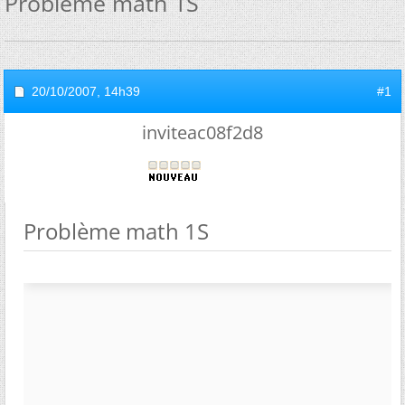
Problème math 1S
20/10/2007,
14h39
#1
inviteac08f2d8
Problème math 1S