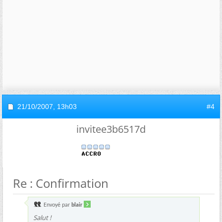
21/10/2007,
13h03
#4
invitee3b6517d
Re : Confirmation
Envoyé par
blair
Salut !