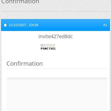
Confirmation
21/10/2007,
10h38
#1
invite427ed8dc
Confirmation