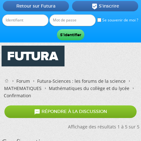
Retour sur Futura
S'inscrire

Se souvenir de moi ?
Forum
Futura-Sciences : les forums de la science
MATHEMATIQUES
Mathématiques du collège et du lycée
Confirmation

RÉPONDRE À LA DISCUSSION
Affichage des résultats 1 à 5 sur 5