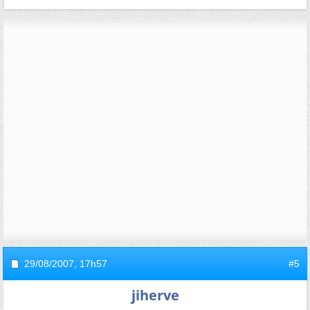
29/08/2007,
17h57
#5
jiherve