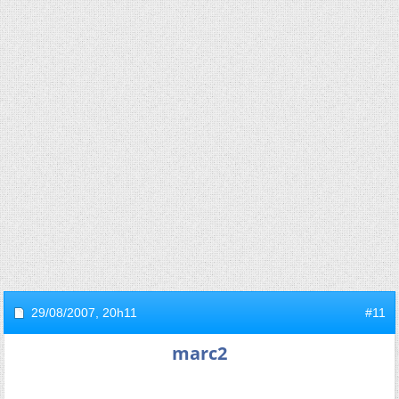
29/08/2007,
20h11
#11
marc2