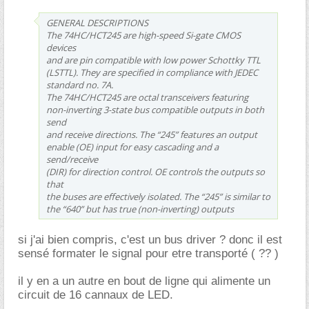
GENERAL DESCRIPTIONS
The 74HC/HCT245 are high-speed Si-gate CMOS
devices
and are pin compatible with low power Schottky TTL
(LSTTL). They are specified in compliance with JEDEC
standard no. 7A.
The 74HC/HCT245 are octal transceivers featuring
non-inverting 3-state bus compatible outputs in both
send
and receive directions. The “245” features an output
enable (OE) input for easy cascading and a
send/receive
(DIR) for direction control. OE controls the outputs so
that
the buses are effectively isolated. The “245” is similar to
the “640” but has true (non-inverting) outputs
si j'ai bien compris, c'est un bus driver ? donc il est
sensé formater le signal pour etre transporté ( ?? )
il y en a un autre en bout de ligne qui alimente un
circuit de 16 cannaux de LED.