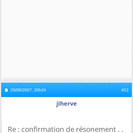
29/08/2007,
20h24
#12
jiherve
Re : confirmation de résonement . .