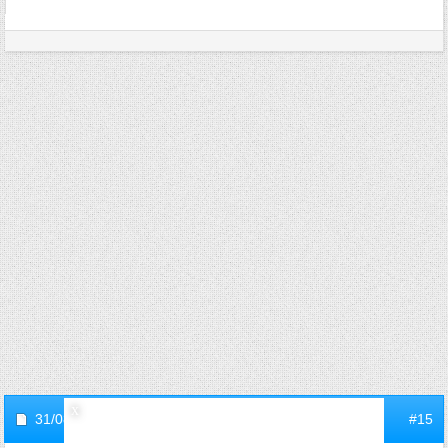
31/08/2007,
10h33
#15