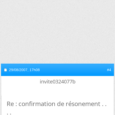
29/08/2007,
17h08
#4
invite0324077b
Re : confirmation de résonement . .
. .