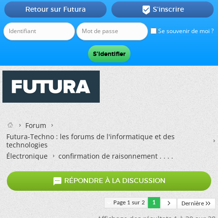
Retour sur Futura
S'inscrire

Se souvenir de moi ?
Forum
Futura-Techno : les forums de l'informatique et des
technologies
Électronique
confirmation de raisonnement . . . .

RÉPONDRE À LA DISCUSSION
Page 1 sur 2
1
Dernière