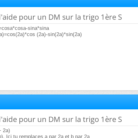
d'aide pour un DM sur la trigo 1ère S
=cosa*cosa-sina*sina
)=cos(2a)*cos (2a)-sin(2a)*sin(2a)
d'aide pour un DM sur la trigo 1ère S
+ 2a)
). Ici tu remplaces a par 2a et b par 2a