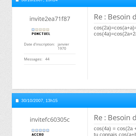
Re : Besoin 
invite2ea71f87
cos(2a)=cos(a+a)
cos(4a)=cos(2a+2a
Date d'inscription
janvier
1970
Messages
44
30/10/2007,
13h15
Re : Besoin 
invitefc60305c
cos(4a) = cos(2a 
tu connais cos(a+b