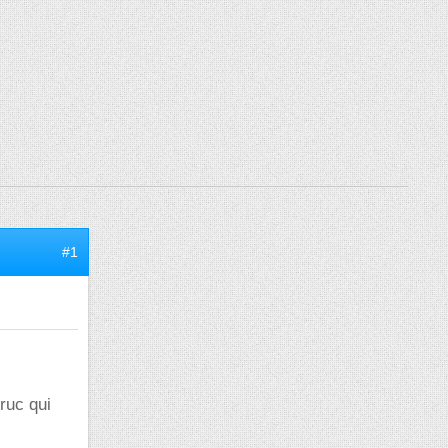
#1
truc qui