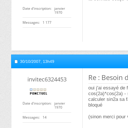
Date d'inscription
janvier
1970
Messages
1 177
30/10/2007,
13h49
Re : Besoin 
invitec6324453
oui j'ai essayé de 
cos(2a)*cos(2a) - s
calculer sin2a sa f
Date d'inscription
janvier
bloqué
1970
(sinon merci pour 
Messages
14