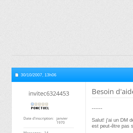
30/10/2007,
13h06
Besoin d'aid
invitec6324453
------
Date d'inscription
janvier
Salut! j'ai un DM d
1970
est peut-être pas s
Messages
14