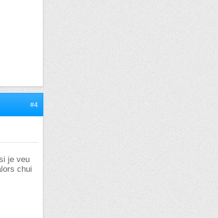
#4
si je veu
alors chui