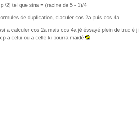
;pi/2] tel que sina = (racine de 5 - 1)/4
 formules de duplication, claculer cos 2a puis cos 4a
ssi a calculer cos 2a mais cos 4a jé éssayé plein de truc é ji
bcp a celui ou a celle ki pourra maidé