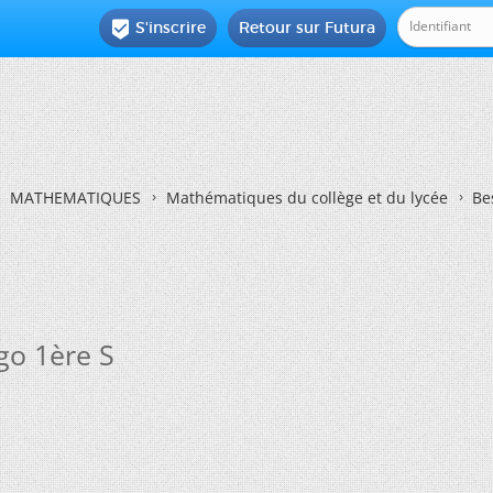
S'inscrire
Retour sur Futura

MATHEMATIQUES
Mathématiques du collège et du lycée
Be
go 1ère S