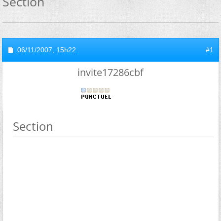
Section
06/11/2007,
15h22
#1
invite17286cbf
Section