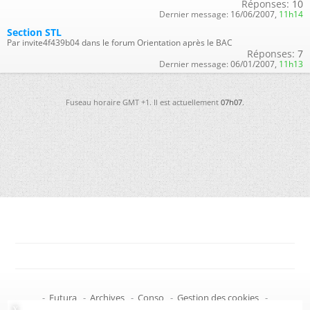
Réponses:
10
Dernier message:
16/06/2007,
11h14
Section STL
Par invite4f439b04 dans le forum Orientation après le BAC
Réponses:
7
Dernier message:
06/01/2007,
11h13
Fuseau horaire GMT +1. Il est actuellement
07h07
.
-
Futura
-
Archives
-
Conso
-
Gestion des cookies
-