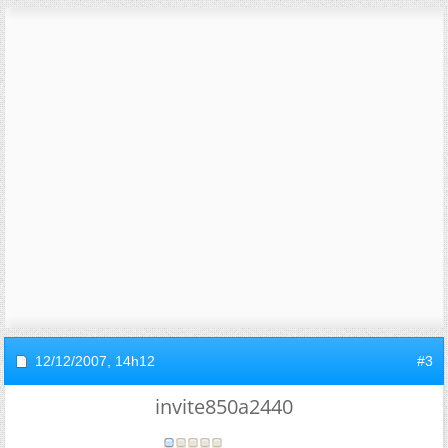
12/12/2007,
14h12
#3
invite850a2440