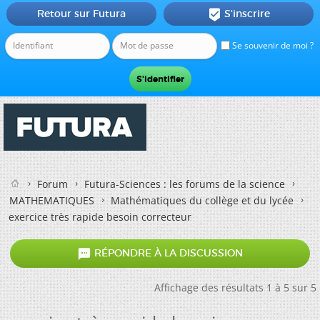
Retour sur Futura
S'inscrire

Se souvenir de moi ?
Forum
Futura-Sciences : les forums de la science
MATHEMATIQUES
Mathématiques du collège et du lycée
exercice très rapide besoin correcteur

RÉPONDRE À LA DISCUSSION
Affichage des résultats 1 à 5 sur 5