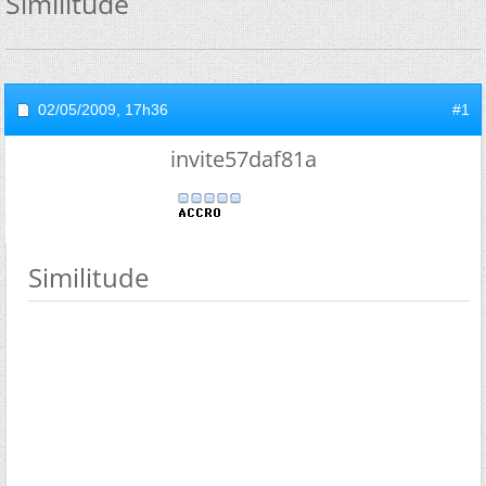
Similitude
02/05/2009,
17h36
#1
invite57daf81a
Similitude