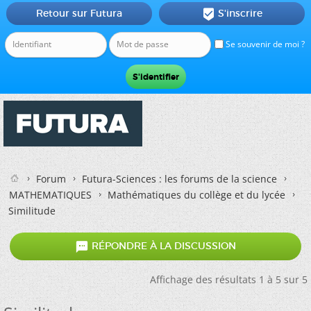
Retour sur Futura
S'inscrire

Se souvenir de moi ?
Forum
Futura-Sciences : les forums de la science
MATHEMATIQUES
Mathématiques du collège et du lycée
Similitude

RÉPONDRE À LA DISCUSSION
Affichage des résultats 1 à 5 sur 5