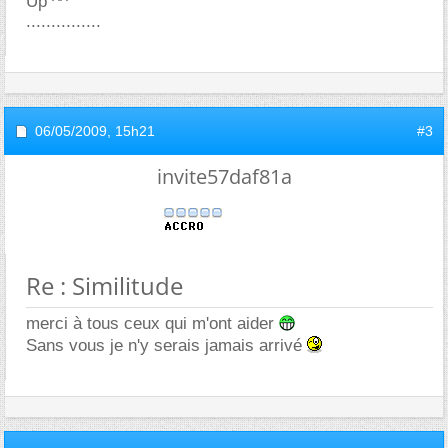
Up ^^
...............
06/05/2009,
15h21
#3
invite57daf81a
Re : Similitude
merci à tous ceux qui m'ont aider
Sans vous je n'y serais jamais arrivé