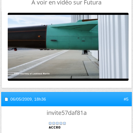
A voir en vidéo sur Futura
06/05/2009,
18h36
#5
invite57daf81a