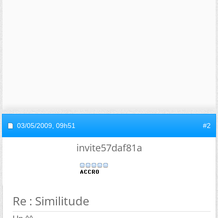
03/05/2009,
09h51
#2
invite57daf81a
Re : Similitude