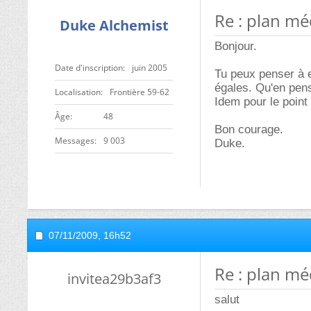
Re : plan mé
Duke Alchemist
Bonjour.
Date d'inscription
juin 2005
Tu peux penser à 
égales. Qu'en pen
Localisation
Frontière 59-62
Idem pour le poin
ge
48
Bon courage.
Messages
9 003
Duke.
07/11/2009,
16h52
Re : plan mé
invitea29b3af3
salut