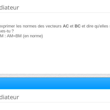
diateur
exprimer les normes des vecteurs
AC
et
BC
et dire qu'elles
ses-tu ?
t M : AM=BM (en norme)
diateur