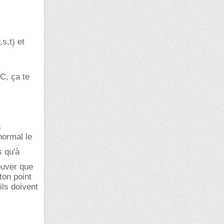
s,t) et
BC, ça te
s
normal le
s qu'à
rouver que
ton point
ils doivent