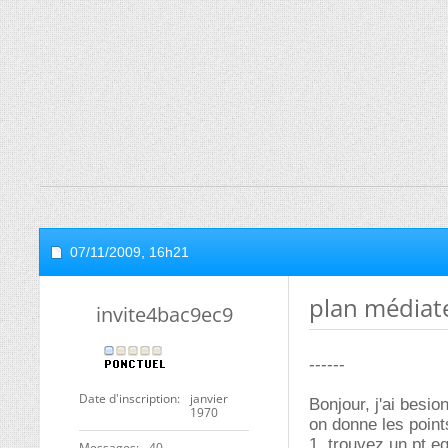
07/11/2009,
16h21
plan médiat
invite4bac9ec9
------
Date d'inscription
janvier
Bonjour, j'ai besio
1970
on donne les points
1. trouvez un pt eq
Messages
40