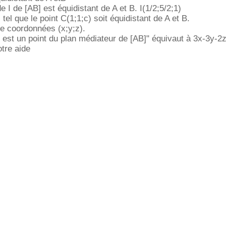
e I de [AB] est équidistant de A et B. I(1/2;5/2;1)
c tel que le point C(1;1;c) soit équidistant de A et B.
de coordonnées (x;y;z).
est un point du plan médiateur de [AB]" équivaut à 3x-3y-2
otre aide