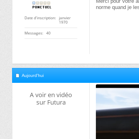
Merci pour votre a
norme quand je le
Date d'inscription
janvier
1970
Messages
40
Aujourd'hui
A voir en vidéo
sur Futura