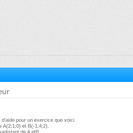
eur
n d'aide pour un exercice que voici
 A(2;1;0) et B(-1;4;2).
uidistant de A etB