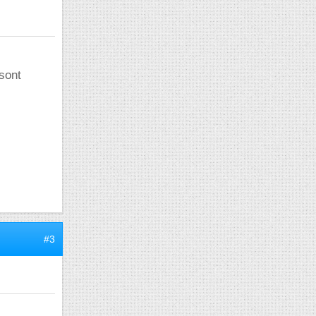
 sont
#3