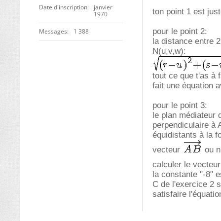
Date d'inscription
janvier
ton point 1 est just
1970
pour le point 2:
Messages
1 388
la distance entre 2
N(u,v,w):
tout ce que t'as à 
fait une équation
pour le point 3:
le plan médiateur 
perpendiculaire à 
équidistants à la f
vecteur
ou n'
calculer le vecteu
la constante "-8" e
C de l'exercice 2 s
satisfaire l'équatio