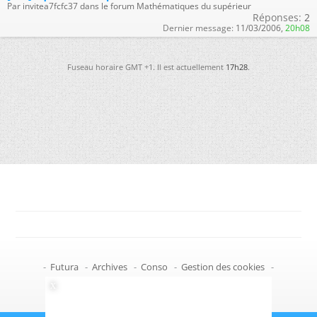
Par invitea7fcfc37 dans le forum Mathématiques du supérieur
Réponses:
2
Dernier message:
11/03/2006,
20h08
Fuseau horaire GMT +1. Il est actuellement
17h28
.
-
Futura
-
Archives
-
Conso
-
Gestion des cookies
-
Politique de confidentialité
-
Haut de page