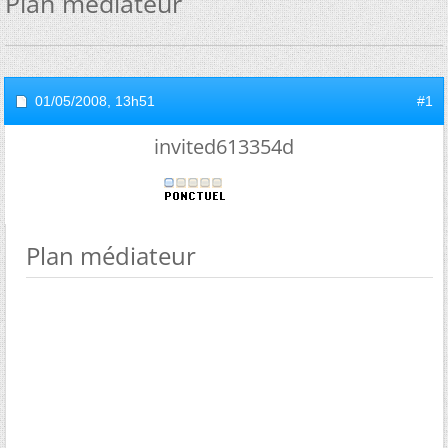
Plan médiateur
01/05/2008,
13h51
#1
invited613354d
Plan médiateur