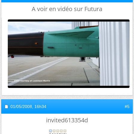
A voir en vidéo sur Futura
01/05/2008,
16h34
#5
invited613354d