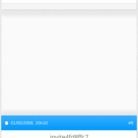
01/05/2008,
20h10
#9
invite4fd8ffc7