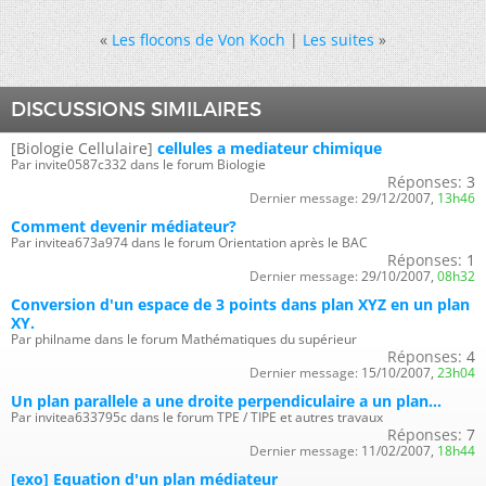
«
Les flocons de Von Koch
|
Les suites
»
DISCUSSIONS SIMILAIRES
[Biologie Cellulaire]
cellules a mediateur chimique
Par invite0587c332 dans le forum Biologie
Réponses:
3
Dernier message:
29/12/2007,
13h46
Comment devenir médiateur?
Par invitea673a974 dans le forum Orientation après le BAC
Réponses:
1
Dernier message:
29/10/2007,
08h32
Conversion d'un espace de 3 points dans plan XYZ en un plan
XY.
Par philname dans le forum Mathématiques du supérieur
Réponses:
4
Dernier message:
15/10/2007,
23h04
Un plan parallele a une droite perpendiculaire a un plan...
Par invitea633795c dans le forum TPE / TIPE et autres travaux
Réponses:
7
Dernier message:
11/02/2007,
18h44
[exo] Equation d'un plan médiateur