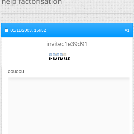
help factorisation
01/11/2003,
15h52
#1
invitec1e39d91
coucou