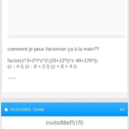
comment je peux factoriser ça à la main??
factor(z^3+2*I*z^2-(20+12*I)*z-48+176*I);
(z - 4 I) (z - 6 + 2 I) (z + 6 + 4 I)
-----
01/11/2003,
15h56
#2
invite88ef51f0