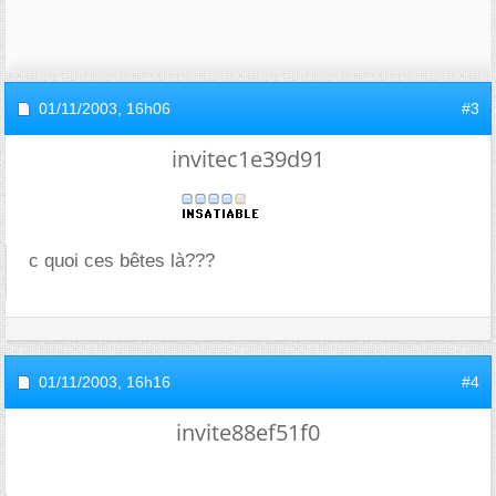
01/11/2003,
16h06
#3
invitec1e39d91
c quoi ces bêtes là???
01/11/2003,
16h16
#4
invite88ef51f0