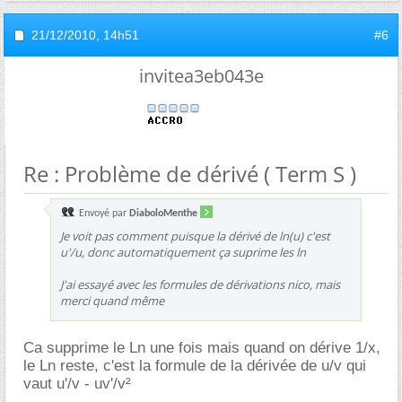
21/12/2010,
14h51
#6
invitea3eb043e
Re : Problème de dérivé ( Term S )
Envoyé par
DiaboloMenthe
Je voit pas comment puisque la dérivé de ln(u) c'est
u'/u, donc automatiquement ça suprime les ln
J'ai essayé avec les formules de dérivations nico, mais
merci quand même
Ca supprime le Ln une fois mais quand on dérive 1/x,
le Ln reste, c'est la formule de la dérivée de u/v qui
vaut u'/v - uv'/v²