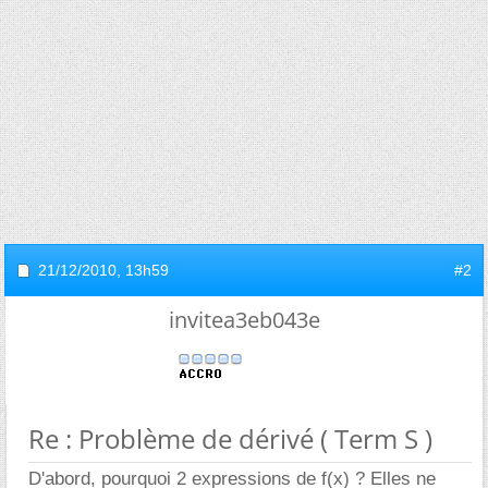
21/12/2010,
13h59
#2
invitea3eb043e
Re : Problème de dérivé ( Term S )
D'abord, pourquoi 2 expressions de f(x) ? Elles ne