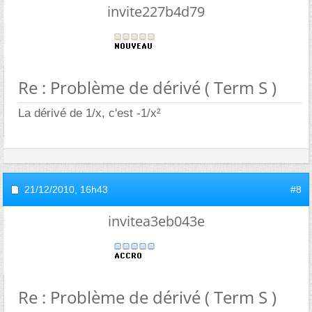
invite227b4d79
Re : Problème de dérivé ( Term S )
La dérivé de 1/x, c'est -1/x²
21/12/2010,
16h43
#8
invitea3eb043e
Re : Problème de dérivé ( Term S )