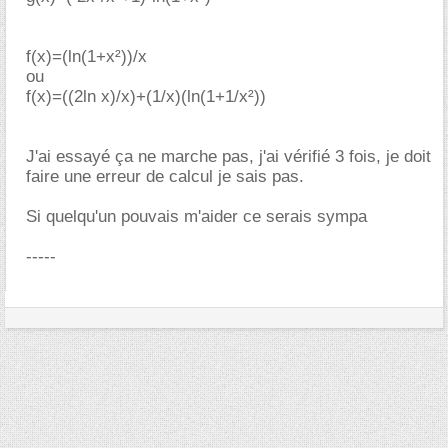
f(x)=(ln(1+x²))/x
ou
f(x)=((2ln x)/x)+(1/x)(ln(1+1/x²))
J'ai essayé ça ne marche pas, j'ai vérifié 3 fois, je doit
faire une erreur de calcul je sais pas.
Si quelqu'un pouvais m'aider ce serais sympa
-----