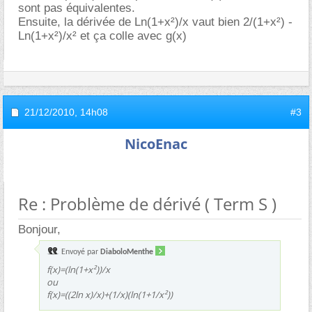
sont pas équivalentes.
Ensuite, la dérivée de Ln(1+x²)/x vaut bien 2/(1+x²) -
Ln(1+x²)/x² et ça colle avec g(x)
21/12/2010,
14h08
#3
NicoEnac
Re : Problème de dérivé ( Term S )
Bonjour,
Envoyé par
DiaboloMenthe
f(x)=(ln(1+x²))/x
ou
f(x)=((2ln x)/x)+(1/x)(ln(1+1/x²))