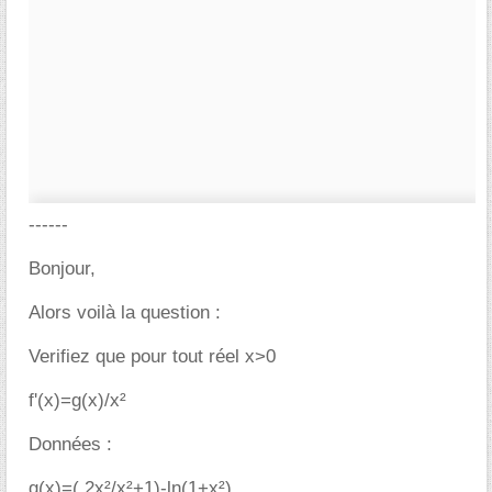
------
Bonjour,
Alors voilà la question :
Verifiez que pour tout réel x>0
f'(x)=g(x)/x²
Données :
g(x)=( 2x²/x²+1)-ln(1+x²)