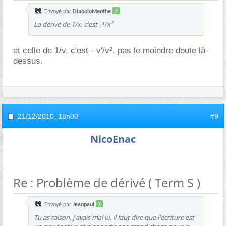
Envoyé par
DiaboloMenthe
La dérivé de 1/x, c'est -1/x²
et celle de 1/v, c'est - v'/v², pas le moindre doute là-
dessus.
21/12/2010,
18h00
#9
NicoEnac
Re : Problème de dérivé ( Term S )
Envoyé par
Jeanpaul
Tu as raison, j'avais mal lu, il faut dire que l'écriture est