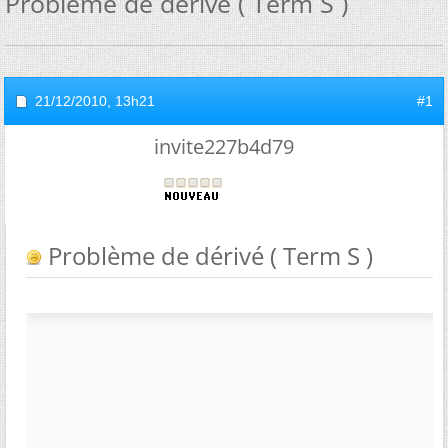
Problème de dérivé ( Term S )
21/12/2010,
13h21
#1
invite227b4d79
Problème de dérivé ( Term S )