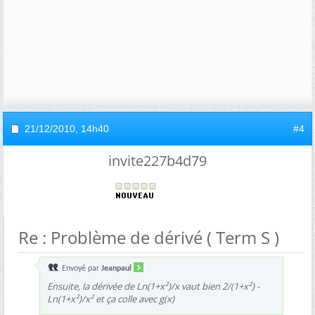
21/12/2010,
14h40
#4
invite227b4d79
Re : Problème de dérivé ( Term S )
Envoyé par
Jeanpaul
Ensuite, la dérivée de Ln(1+x²)/x vaut bien 2/(1+x²) -
Ln(1+x²)/x² et ça colle avec g(x)