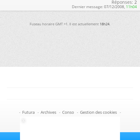
Réponses:
2
Dernier message:
07/12/2008,
11h04
Fuseau horaire GMT +1. Il est actuellement
18h24
.
-
Futura
-
Archives
-
Conso
-
Gestion des cookies
-
Politique de confidentialité
-
Haut de page