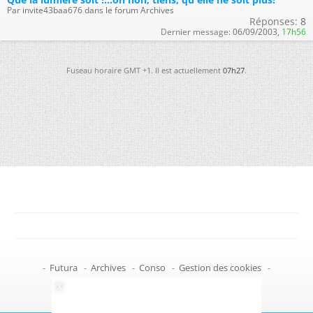
Par invite43baa676 dans le forum Archives
Réponses:
8
Dernier message:
06/09/2003,
17h56
Fuseau horaire GMT +1. Il est actuellement
07h27
.
-
Futura
-
Archives
-
Conso
-
Gestion des cookies
-
Politique de confidentialité
-
Haut de page