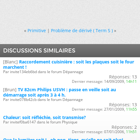
«
Primitive
|
Problème de dérivé ( Term S )
»
DISCUSSIONS SIMILAIRES
[Blanc]
Raccordement cuisinière : soit les plaques soit le four
marchent !
Par invite134eb6bd dans le forum Dépannage
Réponses:
13
Dernier message:
14/09/2009,
14h11
[Brun]
TV 82cm Philips USVH : passe en veille soit au
démarrage soit après 3 à 4 h.
Par invite078b42cb dans le forum Dépannage
Réponses:
13
Dernier message:
27/01/2009,
11h55
Chaleur: soit réfléchie, soit transmise?
Par invitef0ba6147 dans le forum Physique
Réponses:
2
Dernier message:
07/01/2006,
11h51
Que la lumière soit !...oh non, tiens, qu'elle ne soit plus!