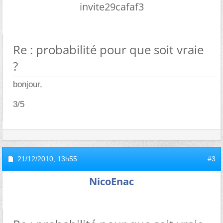
invite29cafaf3
Re : probabilité pour que soit vraie
?
bonjour,
3/5
21/12/2010,
13h55
#3
NicoEnac