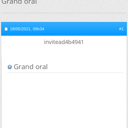
Grand oral
18/05/2021,
09h34
#1
invitead4b4941
Grand oral