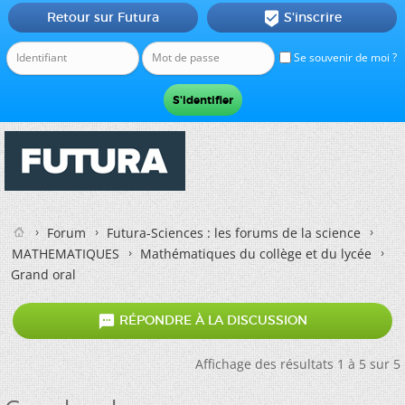
Retour sur Futura
S'inscrire

Se souvenir de moi ?
Forum
Futura-Sciences : les forums de la science
MATHEMATIQUES
Mathématiques du collège et du lycée
Grand oral

RÉPONDRE À LA DISCUSSION
Affichage des résultats 1 à 5 sur 5