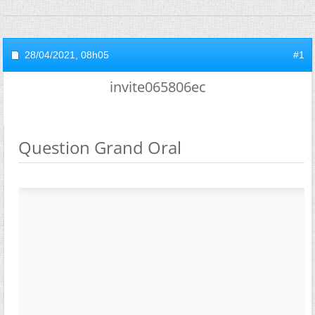
28/04/2021,
08h05
#1
invite065806ec
Question Grand Oral