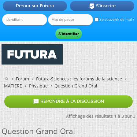
Retour sur Futura
S'inscrire

Se souvenir de moi ?
Forum
Futura-Sciences : les forums de la science
MATIERE
Physique
Question Grand Oral

RÉPONDRE À LA DISCUSSION
Affichage des résultats 1 à 3 sur 3
Question Grand Oral