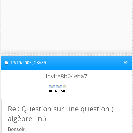
13/10/2006,
23h39
#2
invite8b04eba7
Re : Question sur une question (
algèbre lin.)
Bonsoir,