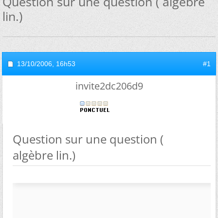
Question sur une question ( algèbre
lin.)
13/10/2006,
16h53
#1
invite2dc206d9
Question sur une question (
algèbre lin.)