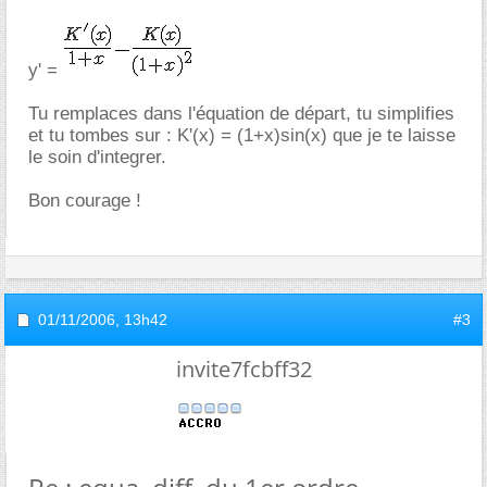
y' =
Tu remplaces dans l'équation de départ, tu simplifies
et tu tombes sur : K'(x) = (1+x)sin(x) que je te laisse
le soin d'integrer.
Bon courage !
01/11/2006,
13h42
#3
invite7fcbff32