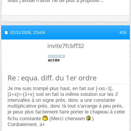
Mais j'avoue n'avoir rie de plus à proposer...
02/11/2006,
21h04
#16
invite7fcbff32
Re : equa. diff. du 1er ordre
Je me suis trompé plus haut, en fait sur ]-oo;-1[,
|1+x|=-(1+x) soit en fait la même solution sur les 2
intervalles à un signe près, donc a une constante
multiplicative près, donc là tout s'arrange à peu près,
je peux plus facilement faire porter le chapeau à cette
fichu constante
(Merci cherwam
)
Cordialement, a+