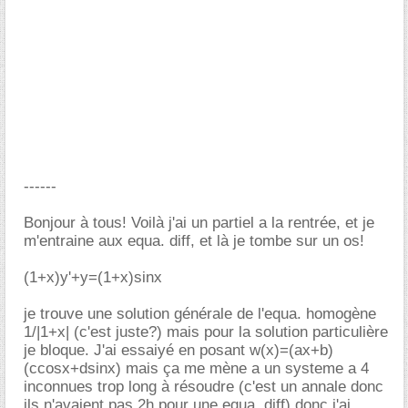
------
Bonjour à tous! Voilà j'ai un partiel a la rentrée, et je
m'entraine aux equa. diff, et là je tombe sur un os!
(1+x)y'+y=(1+x)sinx
je trouve une solution générale de l'equa. homogène
1/|1+x| (c'est juste?) mais pour la solution particulière
je bloque. J'ai essaiyé en posant w(x)=(ax+b)
(ccosx+dsinx) mais ça me mène a un systeme a 4
inconnues trop long à résoudre (c'est un annale donc
ils n'avaient pas 2h pour une equa. diff) donc j'ai