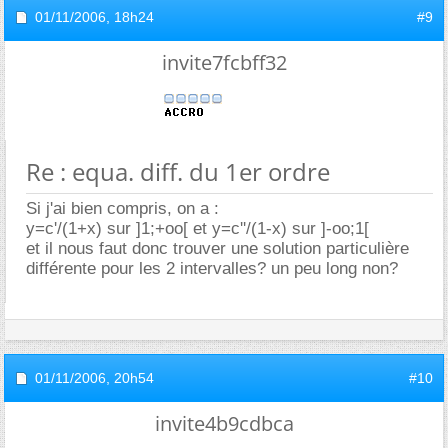
01/11/2006,
18h24
#9
invite7fcbff32
Re : equa. diff. du 1er ordre
Si j'ai bien compris, on a :
y=c'/(1+x) sur ]1;+oo[ et y=c''/(1-x) sur ]-oo;1[
et il nous faut donc trouver une solution particulière
différente pour les 2 intervalles? un peu long non?
01/11/2006,
20h54
#10
invite4b9cdbca