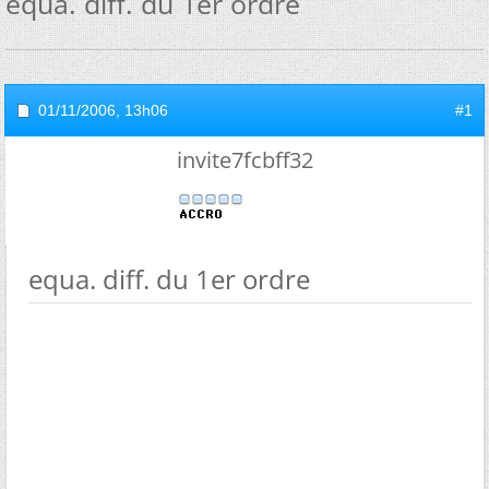
equa. diff. du 1er ordre
01/11/2006,
13h06
#1
invite7fcbff32
equa. diff. du 1er ordre