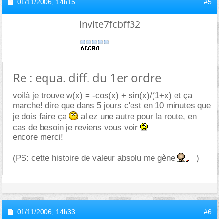
01/11/2006,
14h15
#5
invite7fcbff32
Re : equa. diff. du 1er ordre
voilà je trouve w(x) = -cos(x) + sin(x)/(1+x) et ça
marche! dire que dans 5 jours c'est en 10 minutes que
je dois faire ça
allez une autre pour la route, en
cas de besoin je reviens vous voir
encore merci!
(PS: cette histoire de valeur absolu me gène
)
01/11/2006,
14h33
#6