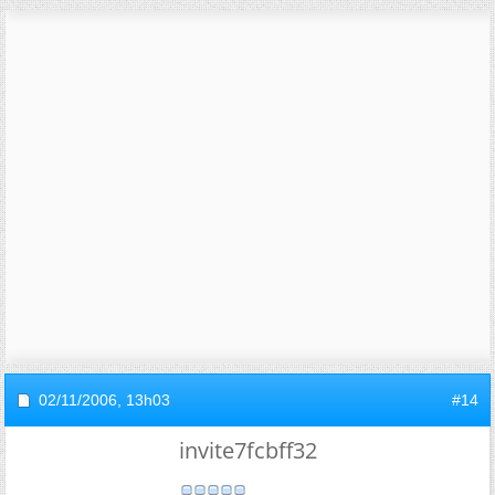
02/11/2006,
13h03
#14
invite7fcbff32