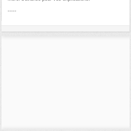
-----