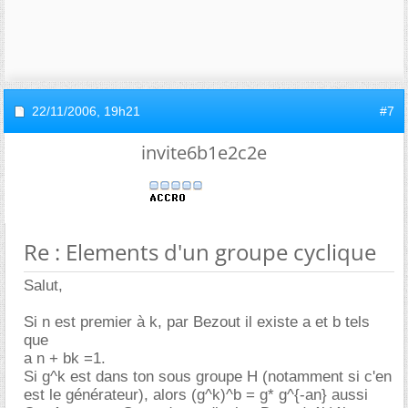
22/11/2006,
19h21
#7
invite6b1e2c2e
Re : Elements d'un groupe cyclique
Salut,
Si n est premier à k, par Bezout il existe a et b tels
que
a n + bk =1.
Si g^k est dans ton sous groupe H (notamment si c'en
est le générateur), alors (g^k)^b = g* g^{-an} aussi