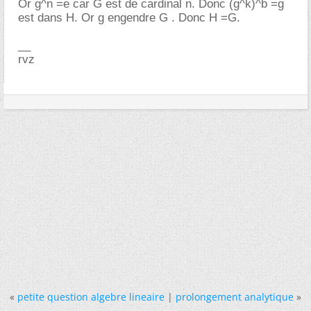
Or g^n =e car G est de cardinal n. Donc (g^k)^b =g
est dans H. Or g engendre G . Donc H =G.
__
rvz
«
petite question algebre lineaire
|
prolongement analytique
»