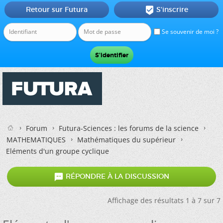
Retour sur Futura
S'inscrire

Se souvenir de moi ?
Forum
Futura-Sciences : les forums de la science
MATHEMATIQUES
Mathématiques du supérieur
Eléments d'un groupe cyclique

RÉPONDRE À LA DISCUSSION
Affichage des résultats 1 à 7 sur 7