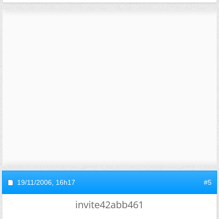
19/11/2006,
16h17
#5
invite42abb461