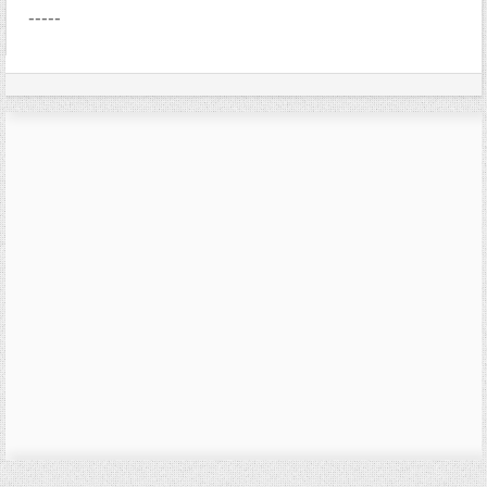
-----