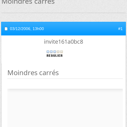
Moindres carrés
03/12/2006,
13h00
#1
invite161a0bc8
Moindres carrés