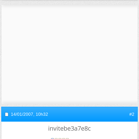
14/01/2007,
10h32
#2
invitebe3a7e8c