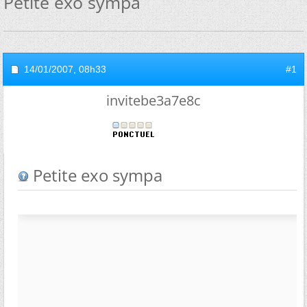
Petite exo sympa
14/01/2007,
08h33
#1
invitebe3a7e8c
Petite exo sympa