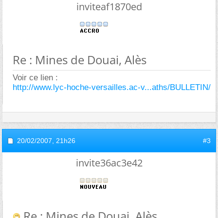
inviteaf1870ed
Re : Mines de Douai, Alès
Voir ce lien :
http://www.lyc-hoche-versailles.ac-v...aths/BULLETIN/
20/02/2007,
21h26
#3
invite36ac3e42
Re : Mines de Douai, Alès