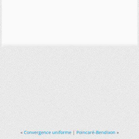
«
Convergence uniforme
|
Poincaré-Bendixon
»