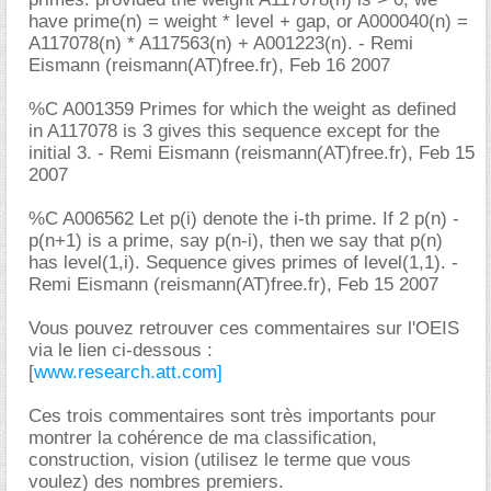
have prime(n) = weight * level + gap, or A000040(n) =
A117078(n) * A117563(n) + A001223(n). - Remi
Eismann (reismann(AT)free.fr), Feb 16 2007
%C A001359 Primes for which the weight as defined
in A117078 is 3 gives this sequence except for the
initial 3. - Remi Eismann (reismann(AT)free.fr), Feb 15
2007
%C A006562 Let p(i) denote the i-th prime. If 2 p(n) -
p(n+1) is a prime, say p(n-i), then we say that p(n)
has level(1,i). Sequence gives primes of level(1,1). -
Remi Eismann (reismann(AT)free.fr), Feb 15 2007
Vous pouvez retrouver ces commentaires sur l'OEIS
via le lien ci-dessous :
[
www.research.att.com]
Ces trois commentaires sont très importants pour
montrer la cohérence de ma classification,
construction, vision (utilisez le terme que vous
voulez) des nombres premiers.