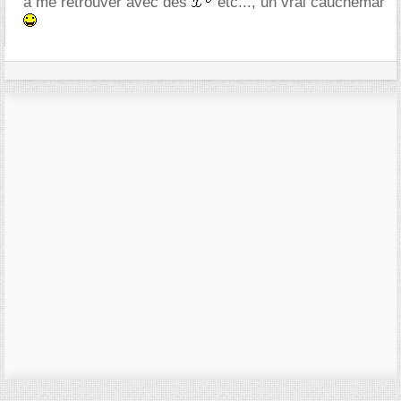
à me retrouver avec des
etc..., un vrai cauchemar