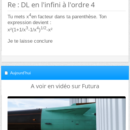
Re : DL en l'infini à l'ordre 4
4
Tu mets x
en facteur dans ta parenthèse. Ton
expression devient :
3
4
1/2
x²(1+1/x
-1/x
)
-x²
Je te laisse conclure
Aujourd'hui
A voir en vidéo sur Futura