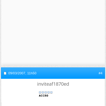
09/03/2007,
11h50
#4
inviteaf1870ed