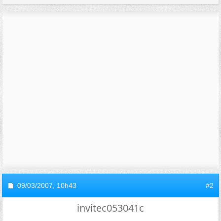
09/03/2007,
10h43
#2
invitec053041c