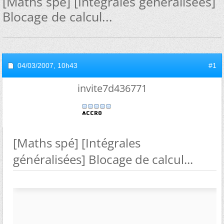
[Maths spé] [Intégrales généralisées]
Blocage de calcul...
04/03/2007,
10h43
#1
invite7d436771
[Maths spé] [Intégrales
généralisées] Blocage de calcul...