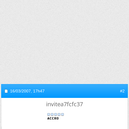
16/03/2007,
17h47
#2
invitea7fcfc37