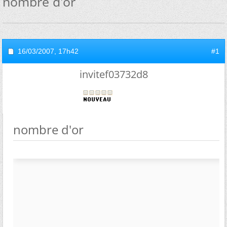
nombre d'or
16/03/2007,
17h42
#1
invitef03732d8
nombre d'or