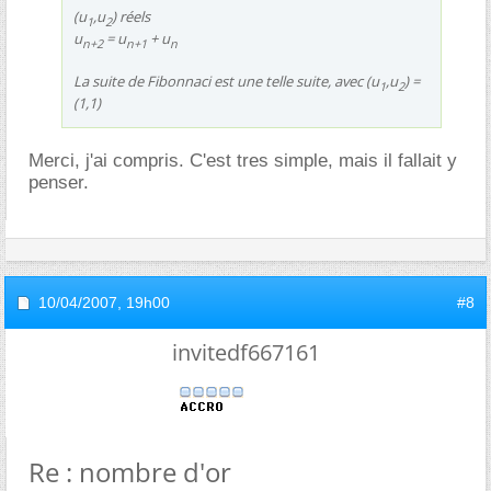
(u
,u
) réels
1
2
u
= u
+ u
n+2
n+1
n
La suite de Fibonnaci est une telle suite, avec (u
,u
) =
1
2
(1,1)
Merci, j'ai compris. C'est tres simple, mais il fallait y
penser.
10/04/2007,
19h00
#8
invitedf667161
Re : nombre d'or