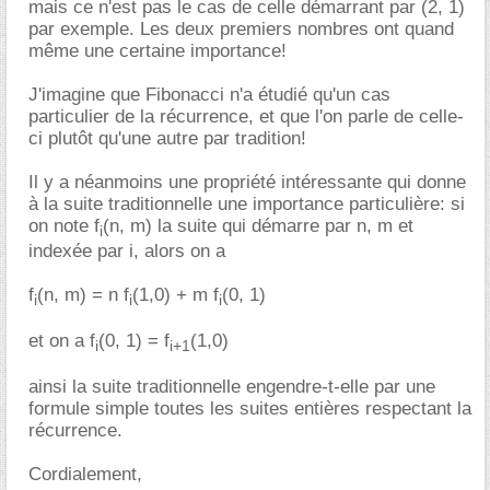
mais ce n'est pas le cas de celle démarrant par (2, 1)
par exemple. Les deux premiers nombres ont quand
même une certaine importance!
J'imagine que Fibonacci n'a étudié qu'un cas
particulier de la récurrence, et que l'on parle de celle-
ci plutôt qu'une autre par tradition!
Il y a néanmoins une propriété intéressante qui donne
à la suite traditionnelle une importance particulière: si
on note f
(n, m) la suite qui démarre par n, m et
i
indexée par i, alors on a
f
(n, m) = n f
(1,0) + m f
(0, 1)
i
i
i
et on a f
(0, 1) = f
(1,0)
i
i+1
ainsi la suite traditionnelle engendre-t-elle par une
formule simple toutes les suites entières respectant la
récurrence.
Cordialement,