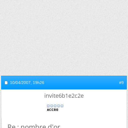
10/04/2007,
19h26
#9
invite6b1e2c2e
Re : nombre d'or