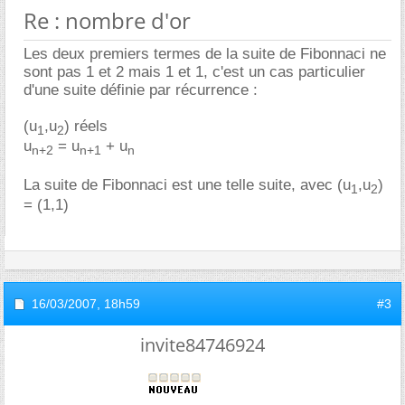
Re : nombre d'or
Les deux premiers termes de la suite de Fibonnaci ne
sont pas 1 et 2 mais 1 et 1, c'est un cas particulier
d'une suite définie par récurrence :
(u
,u
) réels
1
2
u
= u
+ u
n+2
n+1
n
La suite de Fibonnaci est une telle suite, avec (u
,u
)
1
2
= (1,1)
16/03/2007,
18h59
#3
invite84746924