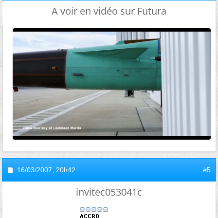
A voir en vidéo sur Futura
16/03/2007,
20h42
#5
invitec053041c