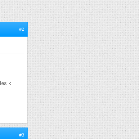
#2
les k
#3