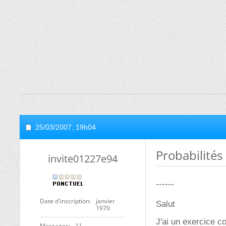
25/03/2007,
19h04
Probabilités
invite01227e94
------
Date d'inscription
janvier
Salut
1970
J'ai un exercice c
Messages
11