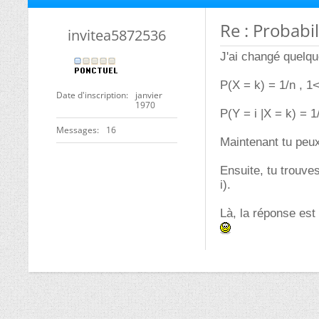
Re : Probabil
invitea5872536
J'ai changé quelque
P(X = k) = 1/n , 1
Date d'inscription
janvier
1970
P(Y = i |X = k) = 1
Messages
16
Maintenant tu peux
Ensuite, tu trouves
i).
Là, la réponse est