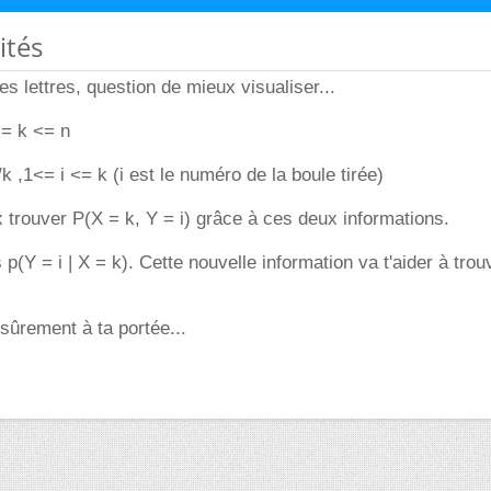
ités
s lettres, question de mieux visualiser...
<= k <= n
/k ,1<= i <= k (i est le numéro de la boule tirée)
 trouver P(X = k, Y = i) grâce à ces deux informations.
 p(Y = i | X = k). Cette nouvelle information va t'aider à tro
 sûrement à ta portée...