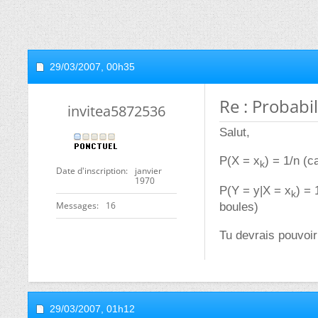
29/03/2007,
00h35
Re : Probabil
invitea5872536
Salut,
P(X = x
) = 1/n (c
k
Date d'inscription
janvier
1970
P(Y = y|X = x
) = 
k
Messages
16
boules)
Tu devrais pouvoir 
29/03/2007,
01h12