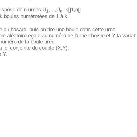
dispose de n urnes U
,...,U
, k[|1,n|]
1
n
k boules numérotées de 1 à k.
e au hasard, puis on tire une boule dans cette urne.
le aléatoire égale au numéro de l'urne choisie et Y la variab
 numéro de la boule tirée.
la loi conjointe du couple (X,Y).
e Y.