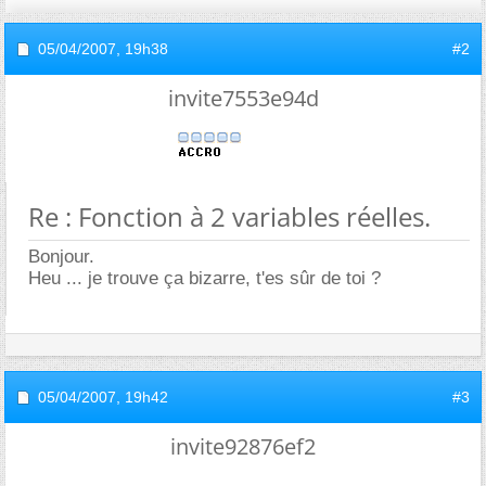
05/04/2007,
19h38
#2
invite7553e94d
Re : Fonction à 2 variables réelles.
Bonjour.
Heu ... je trouve ça bizarre, t'es sûr de toi ?
05/04/2007,
19h42
#3
invite92876ef2