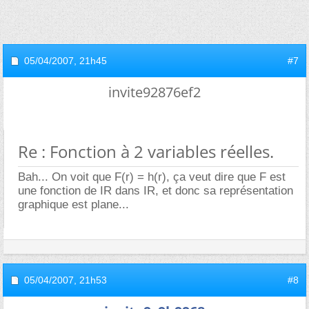
05/04/2007,
21h45
#7
invite92876ef2
Re : Fonction à 2 variables réelles.
Bah... On voit que F(r) = h(r), ça veut dire que F est
une fonction de IR dans IR, et donc sa représentation
graphique est plane...
05/04/2007,
21h53
#8