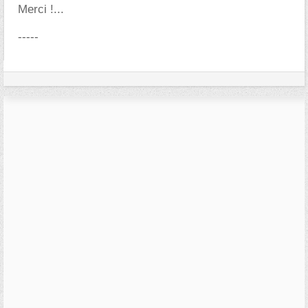
Merci !...
-----