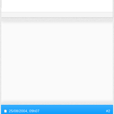
25/08/2004,
09h07
#2