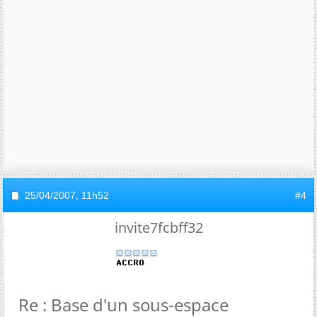
25/04/2007,
11h52
#4
invite7fcbff32
Re : Base d'un sous-espace