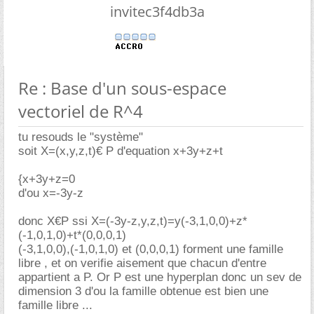
invitec3f4db3a
Re : Base d'un sous-espace
vectoriel de R^4
tu resouds le "système"
soit X=(x,y,z,t)€ P d'equation x+3y+z+t
{x+3y+z=0
d'ou x=-3y-z
donc X€P ssi X=(-3y-z,y,z,t)=y(-3,1,0,0)+z*
(-1,0,1,0)+t*(0,0,0,1)
(-3,1,0,0),(-1,0,1,0) et (0,0,0,1) forment une famille
libre , et on verifie aisement que chacun d'entre
appartient a P. Or P est une hyperplan donc un sev de
dimension 3 d'ou la famille obtenue est bien une
famille libre ...