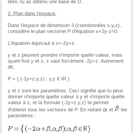
libre, tu as obtenu une base de D.
2. Plan dans l'espace.
Dans l'espace de dimension 3 (coordonnées x,y,z),
considère le plan vectoriel P d'équation x+2y-z=0.
L'équation équivaut à x=-2y+z.
y et z peuvent prendre n'importe quelle valeur, mais
ayant fixé y et z, x vaut forcément -2y+z. Autrement
dit,
P = { (-2y+z,y,z) ; y,z € IR }
y et z sont les paramètres. Ceci signifie que tu peux
donner n'importe quelle valeur à y et n'importe quelle
valeur à z, et la formule (-2y+z,y,z) te permet
d'obtenir tous les vecteurs de P. En notant
et
les
paramètres :