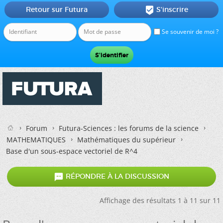
Retour sur Futura
S'inscrire

Se souvenir de moi ?
Forum
Futura-Sciences : les forums de la science
MATHEMATIQUES
Mathématiques du supérieur
Base d'un sous-espace vectoriel de R^4

RÉPONDRE À LA DISCUSSION
Affichage des résultats 1 à 11 sur 11