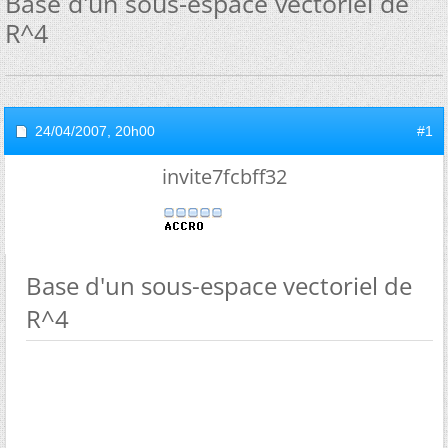
Base d'un sous-espace vectoriel de
R^4
24/04/2007,
20h00
#1
invite7fcbff32
Base d'un sous-espace vectoriel de
R^4