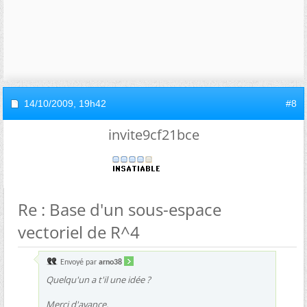
14/10/2009,
19h42
#8
invite9cf21bce
Re : Base d'un sous-espace
vectoriel de R^4
Envoyé par
arno38
Quelqu'un a t'il une idée ?
Merci d'avance.