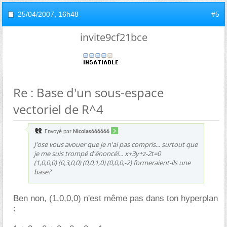
25/04/2007,
16h48
#5
invite9cf21bce
Re : Base d'un sous-espace
vectoriel de R^4
Envoyé par
Nicolas666666
J'ose vous avouer que je n'ai pas compris... surtout que
je me suis trompé d'énoncé!... x+3y+z-2t=0
(1,0,0,0) (0,3,0,0) (0,0,1,0) (0,0,0,-2) formeraient-ils une
base?
Ben non, (1,0,0,0) n'est même pas dans ton hyperplan
: