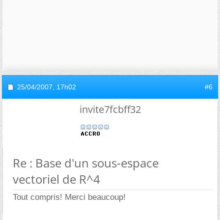
25/04/2007,
17h02
#6
invite7fcbff32
Re : Base d'un sous-espace
vectoriel de R^4
Tout compris! Merci beaucoup!