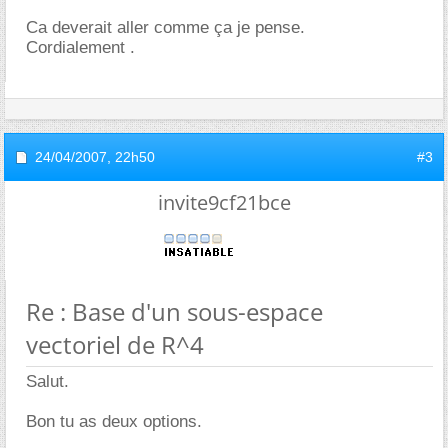
Ca deverait aller comme ça je pense.
Cordialement .
24/04/2007,
22h50
#3
invite9cf21bce
Re : Base d'un sous-espace
vectoriel de R^4
Salut.
Bon tu as deux options.