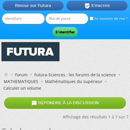
Retour sur Futura
S'inscrire

Se souvenir de moi ?
Forum
Futura-Sciences : les forums de la science
MATHEMATIQUES
Mathématiques du supérieur
Calculer un volume

RÉPONDRE À LA DISCUSSION
Affichage des résultats 1 à 7 sur 7