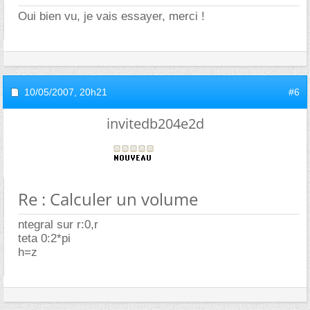
Oui bien vu, je vais essayer, merci !
10/05/2007,
20h21
#6
invitedb204e2d
Re : Calculer un volume
ntegral sur r:0,r
teta 0:2*pi
h=z