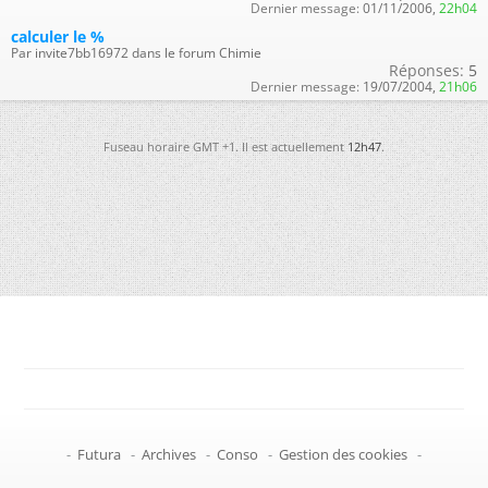
Dernier message:
01/11/2006,
22h04
calculer le %
Par invite7bb16972 dans le forum Chimie
Réponses:
5
Dernier message:
19/07/2004,
21h06
Fuseau horaire GMT +1. Il est actuellement
12h47
.
-
Futura
-
Archives
-
Conso
-
Gestion des cookies
-