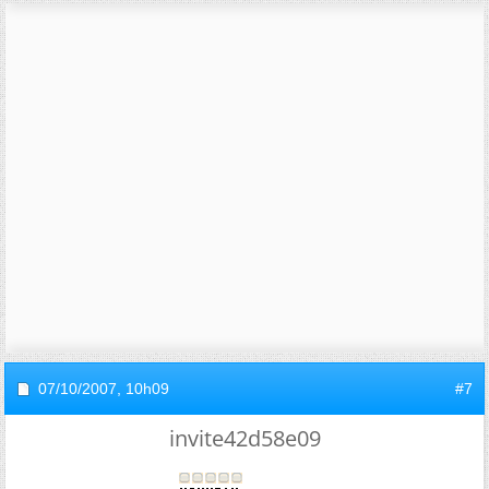
07/10/2007,
10h09
#7
invite42d58e09