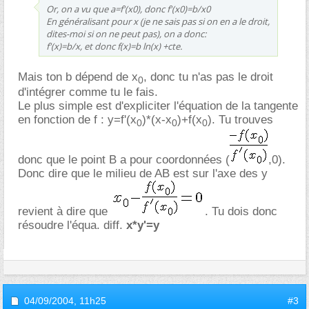
Or, on a vu que a=f'(x0), donc f'(x0)=b/x0
En généralisant pour x (je ne sais pas si on en a le droit,
dites-moi si on ne peut pas), on a donc:
f'(x)=b/x, et donc f(x)=b ln(x) +cte.
Mais ton b dépend de x
, donc tu n'as pas le droit
0
d'intégrer comme tu le fais.
Le plus simple est d'expliciter l'équation de la tangente
en fonction de f : y=f'(x
)*(x-x
)+f(x
). Tu trouves
0
0
0
donc que le point B a pour coordonnées (
,0).
Donc dire que le milieu de AB est sur l'axe des y
revient à dire que
. Tu dois donc
résoudre l'équa. diff.
x*y'=y
04/09/2004,
11h25
#3