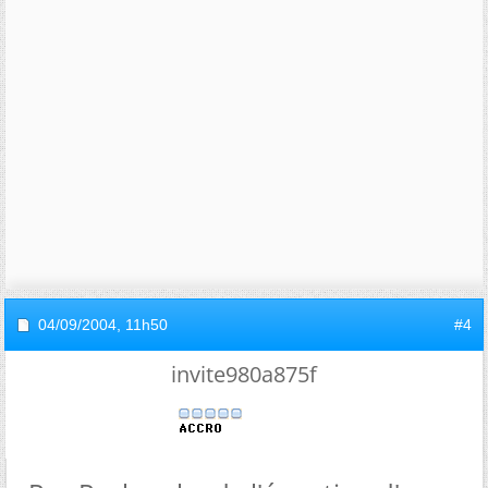
04/09/2004,
11h50
#4
invite980a875f