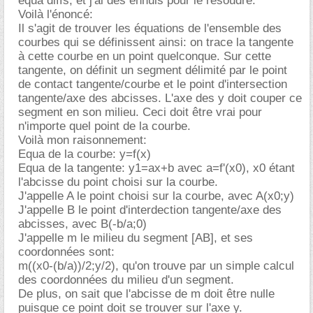
équa diffs, et j'ai des ennuis pour le résoudre.
Voilà l'énoncé:
Il s'agit de trouver les équations de l'ensemble des
courbes qui se définissent ainsi: on trace la tangente
à cette courbe en un point quelconque. Sur cette
tangente, on définit un segment délimité par le point
de contact tangente/courbe et le point d'intersection
tangente/axe des abcisses. L'axe des y doit couper ce
segment en son milieu. Ceci doit être vrai pour
n'importe quel point de la courbe.
Voilà mon raisonnement:
Equa de la courbe: y=f(x)
Equa de la tangente: y1=ax+b avec a=f'(x0), x0 étant
l'abcisse du point choisi sur la courbe.
J'appelle A le point choisi sur la courbe, avec A(x0;y)
J'appelle B le point d'interdection tangente/axe des
abcisses, avec B(-b/a;0)
J'appelle m le milieu du segment [AB], et ses
coordonnées sont:
m((x0-(b/a))/2;y/2), qu'on trouve par un simple calcul
des coordonnées du milieu d'un segment.
De plus, on sait que l'abcisse de m doit être nulle
puisque ce point doit se trouver sur l'axe y.