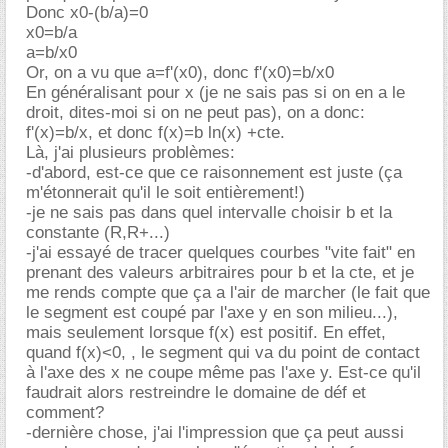
Donc x0-(b/a)=0
x0=b/a
a=b/x0
Or, on a vu que a=f'(x0), donc f'(x0)=b/x0
En généralisant pour x (je ne sais pas si on en a le
droit, dites-moi si on ne peut pas), on a donc:
f'(x)=b/x, et donc f(x)=b ln(x) +cte.
Là, j'ai plusieurs problèmes:
-d'abord, est-ce que ce raisonnement est juste (ça
m'étonnerait qu'il le soit entièrement!)
-je ne sais pas dans quel intervalle choisir b et la
constante (R,R+...)
-j'ai essayé de tracer quelques courbes "vite fait" en
prenant des valeurs arbitraires pour b et la cte, et je
me rends compte que ça a l'air de marcher (le fait que
le segment est coupé par l'axe y en son milieu...),
mais seulement lorsque f(x) est positif. En effet,
quand f(x)<0, , le segment qui va du point de contact
à l'axe des x ne coupe même pas l'axe y. Est-ce qu'il
faudrait alors restreindre le domaine de déf et
comment?
-dernière chose, j'ai l'impression que ça peut aussi