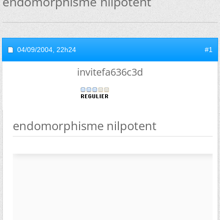
endomorphisme nilpotent
04/09/2004,
22h24
#1
invitefa636c3d
endomorphisme nilpotent