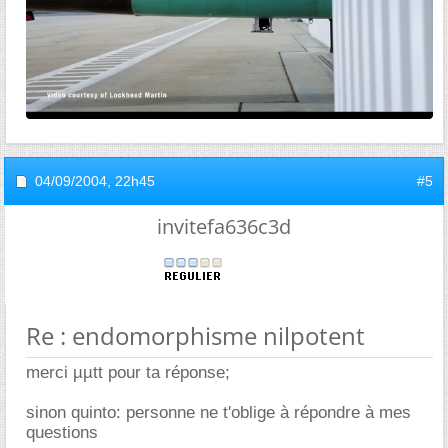
04/09/2004,
22h45
#5
invitefa636c3d
Re : endomorphisme nilpotent
merci µµtt pour ta réponse;
sinon quinto: personne ne t'oblige à répondre à mes
questions