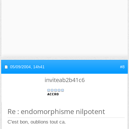
05/09/2004,
14h41
#8
inviteab2b41c6
Re : endomorphisme nilpotent
C'est bon, oublions tout ca.