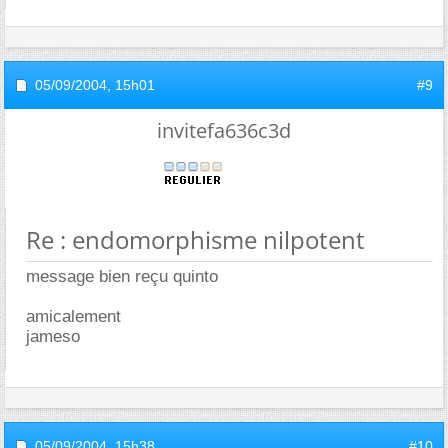
05/09/2004,
15h01
#9
invitefa636c3d
Re : endomorphisme nilpotent
message bien reçu quinto
amicalement
jameso
05/09/2004,
15h38
#10