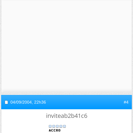
04/09/2004,
22h36
#4
inviteab2b41c6