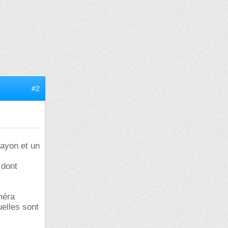
#2
rayon et un
 dont
méra
uelles sont