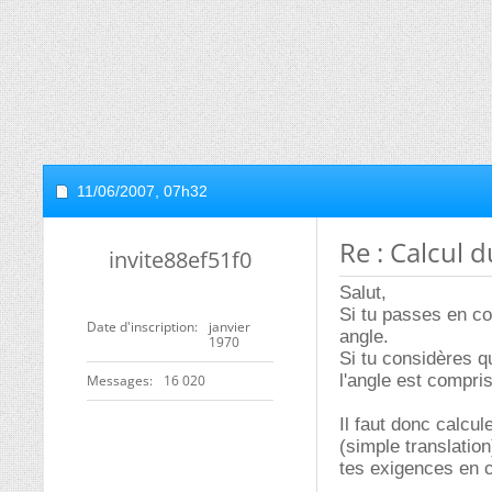
11/06/2007,
07h32
Re : Calcul 
invite88ef51f0
Salut,
Si tu passes en co
Date d'inscription
janvier
angle.
1970
Si tu considères qu
l'angle est compri
Messages
16 020
Il faut donc calcu
(simple translation
tes exigences en 