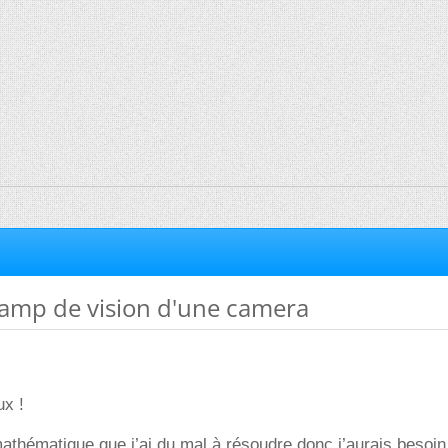
hamp de vision d'une camera
ux !
athématique que j’ai du mal à résoudre donc j’aurais besoin