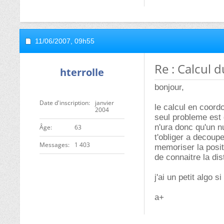
11/06/2007,
09h55
Re : Calcul 
hterrolle
bonjour,
Date d'inscription
janvier
le calcul en coord
2004
seul probleme est 
n'ura donc qu'un nu
ge
63
t'obliger a decoup
Messages
1 403
memoriser la posit
de connaitre la dis
j'ai un petit algo 
a+