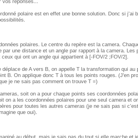
r vos réponses...
donné polaire est en effet une bonne solution. Donc si j’ai b
ossibilités.
rdonnées polaires. Le centre du repère est la camera. Chaqu
 par une distance et un angle par rapport à la camera. Les 
 ceux qui ont un angle qui appartient à [-FOV/2 ;FOV/2].
 déplace de A vers B, on appelle T la transformation qui au p
int B. On applique donc T à tous les points rouges. (J'en pro
 que je ne sais pas comment on trouve T =)
cameras, soit on a pour chaque points ses coordonnées pola
t on a les coordonnées polaires pour une seul camera et on
res pour toutes les autres cameras (je ne sais pas si c’est
imagine que oui).
maginé au début, mais je sais pas du tout si elle marche et j