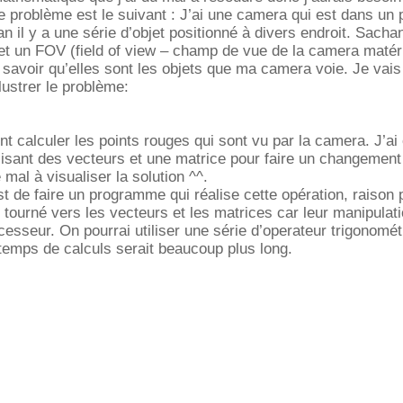
e problème est le suivant : J’ai une camera qui est dans un 
n il y a une série d’objet positionné à divers endroit. Sacha
 et un FOV (field of view – champ de vue de la camera matéri
i savoir qu’elles sont les objets que ma camera voie. Je vais
llustrer le problème:
 calculer les points rouges qui sont vu par la camera. J’ai
ilisant des vecteurs et une matrice pour faire un changemen
 mal à visualiser la solution ^^.
st de faire un programme qui réalise cette opération, raison 
s tourné vers les vecteurs et les matrices car leur manipulati
cesseur. On pourrai utiliser une série d’operateur trigonomét
 temps de calculs serait beaucoup plus long.