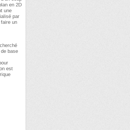
plan en 2D
nt une
alisé par
 faire un
 cherché
t de base
pour
on est
rique