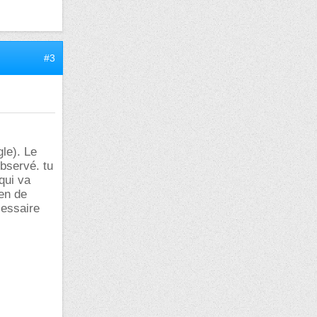
#3
gle). Le
observé. tu
qui va
yen de
cessaire