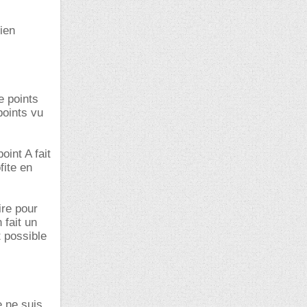
ien
e points
points vu
oint A fait
fite en
ire pour
 fait un
 possible
e ne suis