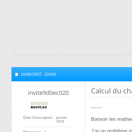
10/06/2007,
22h00
Calcul du c
invite9d0ec020
------
Date d'inscription
janvier
Bonsoir les mathe
1970
J’ai un problème m
Messages
2