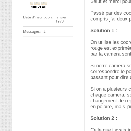
Salut et merci pou
Passé par des coor
Date d'inscription
janvier
compris j’ai deux p
1970
Solution 1 :
Messages
2
On utilise les coo
rouge est exprimée
par la camera sont
Si notre camera se
correspondre le po
passant pour dire
Si on a plusieurs 
chaque camera, soi
changement de repè
en polaire, mais j’
Solution 2 :
Celle que j’avais i