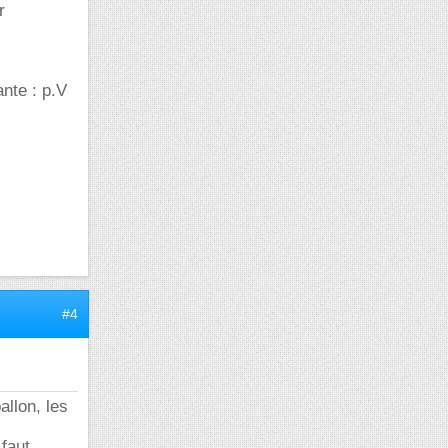
r
ante : p.V
#4
allon, les
 faut