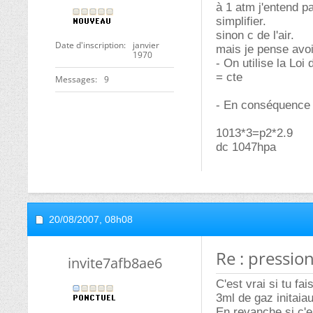
à 1 atm j'entend p
simplifier.
sinon c de l'air.
Date d'inscription
janvier
mais je pense avoi
1970
- On utilise la Loi
= cte
Messages
9
- En conséquence
1013*3=p2*2.9
dc 1047hpa
20/08/2007,
08h08
Re : pression
invite7afb8ae6
C'est vrai si tu fa
3ml de gaz initaia
En revanche si c'es