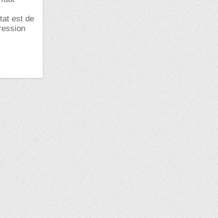
tat est de
ression