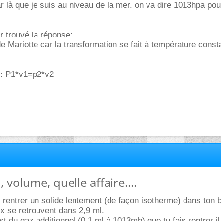
ar là que je suis au niveau de la mer. on va dire 1013hpa pou
r trouvé la réponse:
 de Mariotte car la transformation se fait à température const
 : P1*v1=p2*v2
, volume, quelle affaire....
is rentrer un solide lentement (de façon isotherme) dans ton b
ux se retrouvent dans 2,9 ml.
t du gaz additionnel (0,1 ml à 1013mb) que tu fais rentrer il