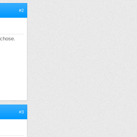
#2
 chose.
#3