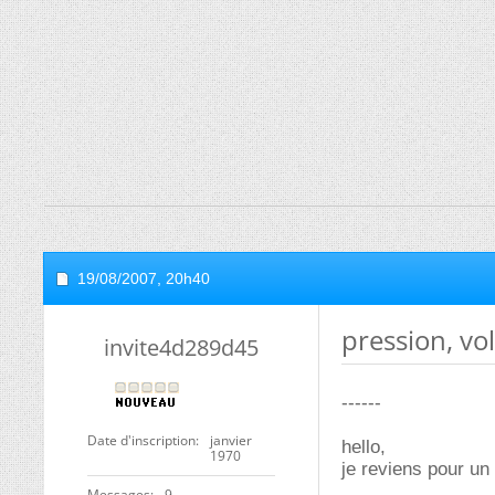
19/08/2007,
20h40
pression, vol
invite4d289d45
------
Date d'inscription
janvier
hello,
1970
je reviens pour un
Messages
9