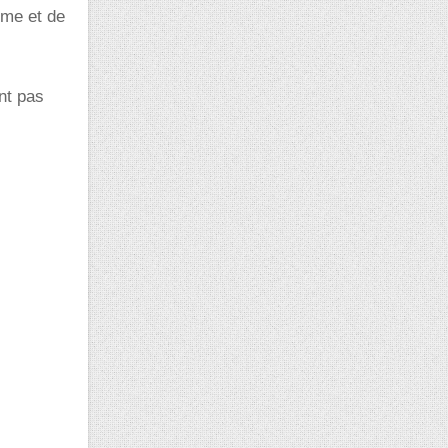
lume et de
nt pas