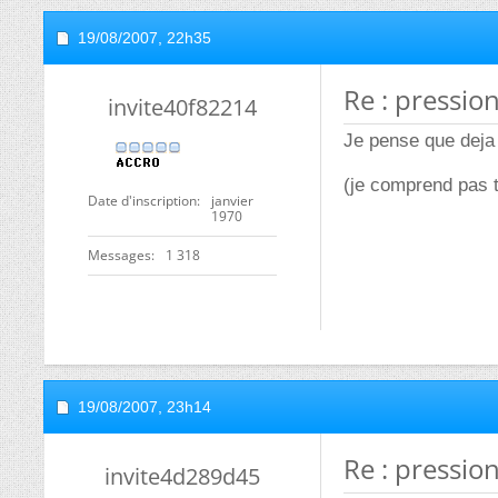
19/08/2007,
22h35
Re : pression
invite40f82214
Je pense que deja i
(je comprend pas t
Date d'inscription
janvier
1970
Messages
1 318
19/08/2007,
23h14
Re : pression
invite4d289d45