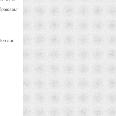
'épaisseur
elon son