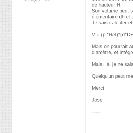
de hauteur H.
Son volume peut se
élémentaire dh et 
Je sais calculer et
V = (pi*H/4)*(d*D+
Mais on pourrait 
diamètre, et intég
Mais, là, je ne sa
Quelqu'un peut me
Merci
José
-----