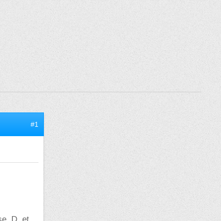
#1
se, D, et