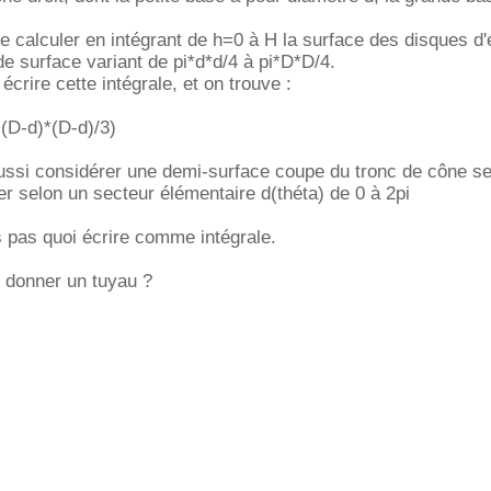
 calculer en intégrant de h=0 à H la surface des disques d
de surface variant de pi*d*d/4 à pi*D*D/4.
 écrire cette intégrale, et on trouve :
(D-d)*(D-d)/3)
aussi considérer une demi-surface coupe du tronc de cône s
rer selon un secteur élémentaire d(théta) de 0 à 2pi
is pas quoi écrire comme intégrale.
 donner un tuyau ?