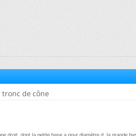
 tronc de cône
ne droit, dont la petite base a pour diamètre d, la grande ba