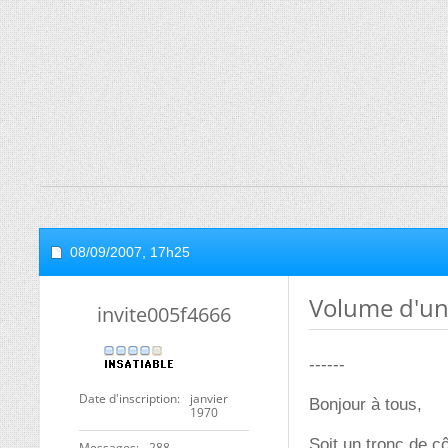
08/09/2007,
17h25
Volume d'un
invite005f4666
------
Date d'inscription
janvier
Bonjour à tous,
1970
Soit un tronc de cô
Messages
288