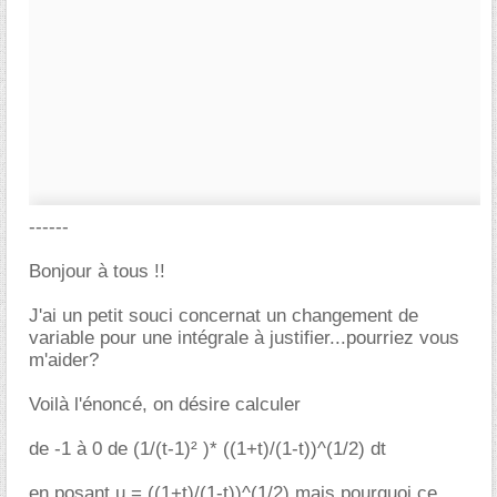
------
Bonjour à tous !!
J'ai un petit souci concernat un changement de
variable pour une intégrale à justifier...pourriez vous
m'aider?
Voilà l'énoncé, on désire calculer
de -1 à 0 de (1/(t-1)² )* ((1+t)/(1-t))^(1/2) dt
en posant u = ((1+t)/(1-t))^(1/2) mais pourquoi ce