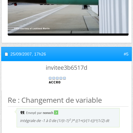
25/09/2007,
17h26
#5
invitee3b6517d
Re : Changement de variable
Envoyé par
nonoch
intégrale de -1 à 0 de (1/(t-1)² )* ((1+t)/(1-t))^(1/2) dt