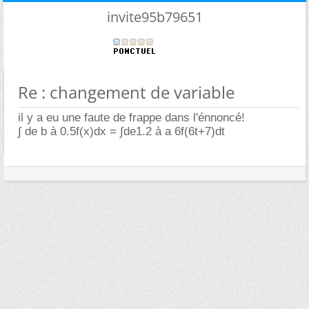
invite95b79651
Re : changement de variable
il y a eu une faute de frappe dans l'énnoncé!
∫ de b à 0.5f(x)dx = ∫de1.2 à a 6f(6t+7)dt