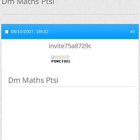
Dm Maths Ptsi
08/10/2007,
18h32
#1
invite75a8729c
Dm Maths Ptsi