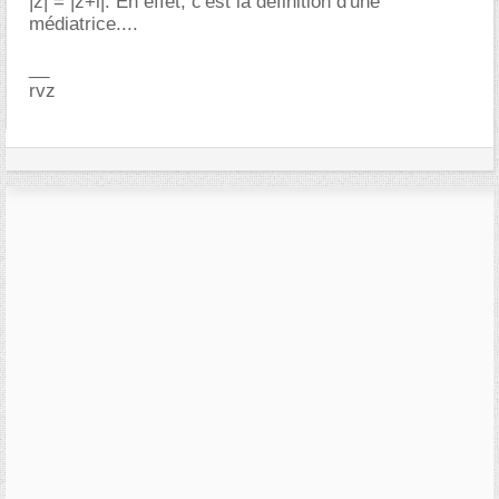
|z| = |z+i|. En effet, c'est la définition d'une
médiatrice....
__
rvz