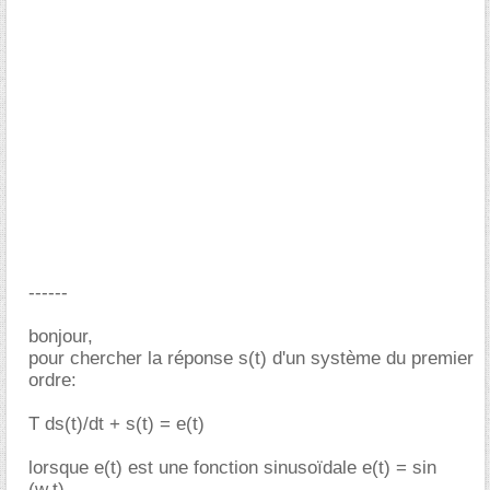
------
bonjour,
pour chercher la réponse s(t) d'un système du premier
ordre:
T ds(t)/dt + s(t) = e(t)
lorsque e(t) est une fonction sinusoïdale e(t) = sin
(w.t)