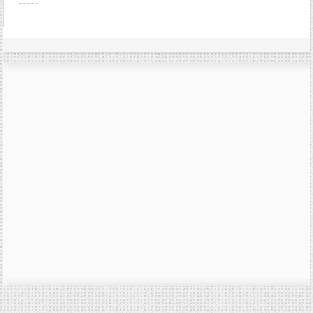
-----