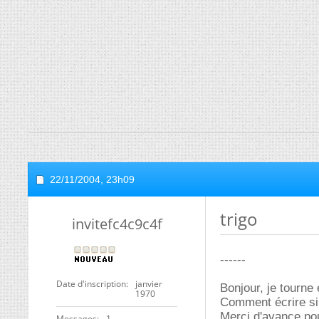
22/11/2004,
23h09
trigo
invitefc4c9c4f
------
Date d'inscription
janvier
Bonjour, je tourne
1970
Comment écrire sin
Merci d'avance pou
Messages
1