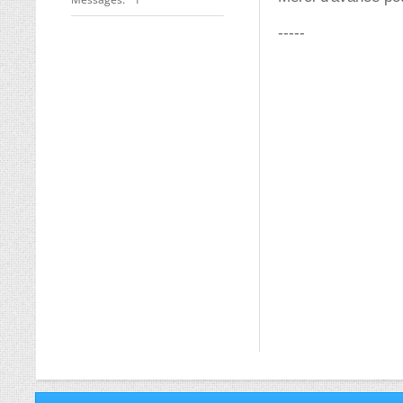
-----