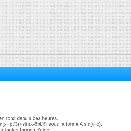
 en rond depuis des heures.
(x+pi/3)+sin(x-5pi/6) sous la forme A sin(t+o).
r toutes formes d'aide.