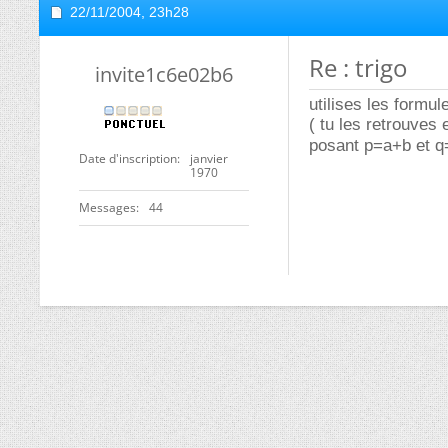
22/11/2004,
23h28
Re : trigo
invite1c6e02b6
utilises les formul
( tu les retrouves
posant p=a+b et q
Date d'inscription
janvier
1970
Messages
44