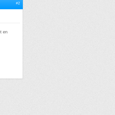
#2
t en