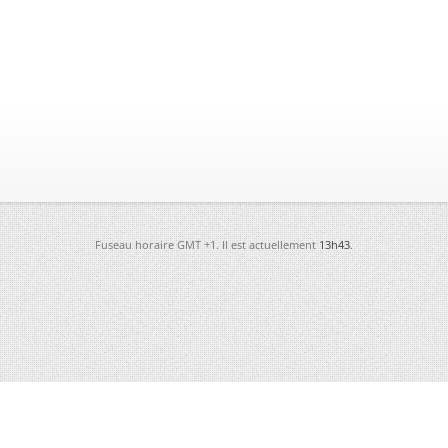
Fuseau horaire GMT +1. Il est actuellement
13h43
.