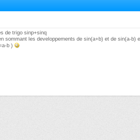
es de trigo sinp+sinq
 en sommant les developpements de sin(a+b) et de sin(a-b) e
=a-b )