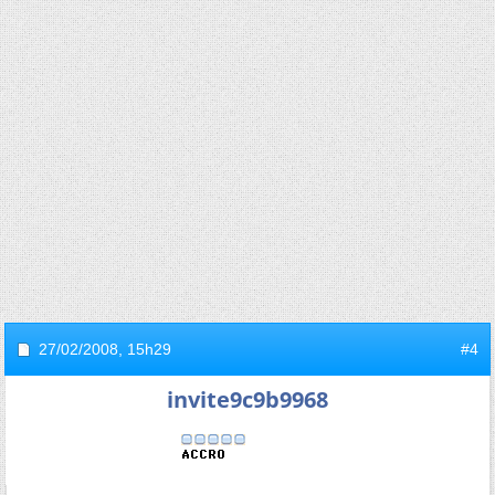
27/02/2008,
15h29
#4
invite9c9b9968