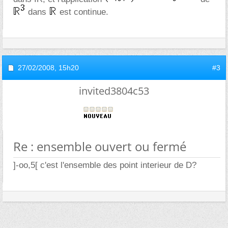
dans
est continue.
27/02/2008,
15h20
#3
invited3804c53
Re : ensemble ouvert ou fermé
]-oo,5[ c'est l'ensemble des point interieur de D?