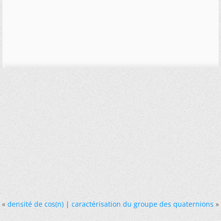
«
densité de cos(n)
|
caractérisation du groupe des quaternions
»