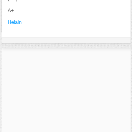
A+
Helain