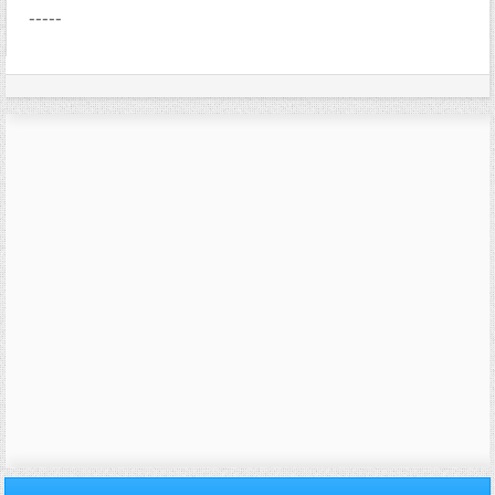
-----