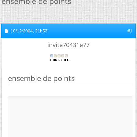
ensemble de points
10/12/2004,
21h53
#1
invite70431e77
ensemble de points