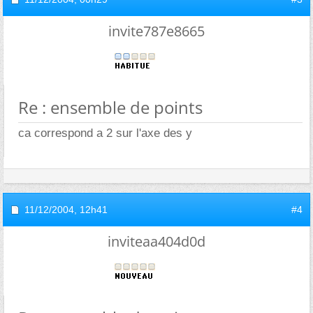
invite787e8665
Re : ensemble de points
ca correspond a 2 sur l'axe des y
11/12/2004,
12h41
#4
inviteaa404d0d