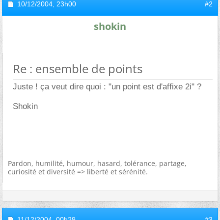
10/12/2004,
23h00
#2
shokin
Re : ensemble de points
Juste ! ça veut dire quoi : "un point est d'affixe 2i" ?
Shokin
Pardon, humilité, humour, hasard, tolérance, partage,
curiosité et diversité => liberté et sérénité.
11/12/2004,
00h29
#3