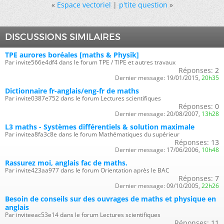
«
Espace vectoriel
|
p'tite question
»
DISCUSSIONS SIMILAIRES
TPE aurores boréales [maths & Physik]
Par invite566e4df4 dans le forum TPE / TIPE et autres travaux
Réponses:
2
Dernier message:
19/01/2015,
20h35
Dictionnaire fr-anglais/eng-fr de maths
Par invite0387e752 dans le forum Lectures scientifiques
Réponses:
0
Dernier message:
20/08/2007,
13h28
L3 maths - Systèmes différentiels & solution maximale
Par invitea8fa3c8e dans le forum Mathématiques du supérieur
Réponses:
13
Dernier message:
17/06/2006,
10h48
Rassurez moi, anglais fac de maths.
Par invite423aa977 dans le forum Orientation après le BAC
Réponses:
7
Dernier message:
09/10/2005,
22h26
Besoin de conseils sur des ouvrages de maths et physique en
anglais
Par inviteeac53e14 dans le forum Lectures scientifiques
Réponses:
11