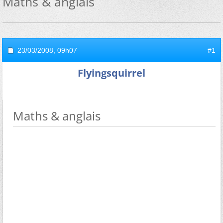
Maths & anglais
23/03/2008,
09h07
#1
Flyingsquirrel
Maths & anglais