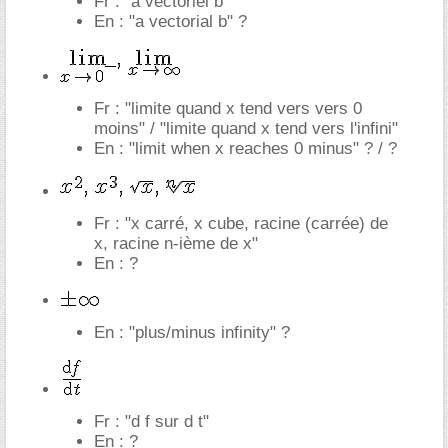
Fr : "a vectoriel b"
En : "a vectorial b" ?
Fr : "limite quand x tend vers vers 0
moins" / "limite quand x tend vers l'infini"
En : "limit when x reaches 0 minus" ? / ?
Fr : "x carré, x cube, racine (carrée) de
x, racine n-ième de x"
En : ?
En : "plus/minus infinity" ?
Fr : "d f sur d t"
En : ?