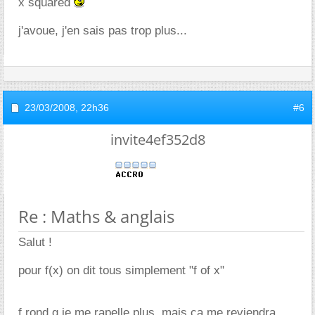
x squared
j'avoue, j'en sais pas trop plus...
23/03/2008,
22h36
#6
invite4ef352d8
Re : Maths & anglais
Salut !
pour f(x) on dit tous simplement "f of x"
f rond g je me rapelle plus, mais ca me reviendra