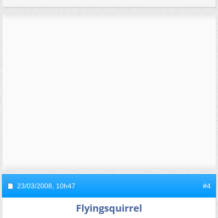
23/03/2008,
10h47
#4
Flyingsquirrel