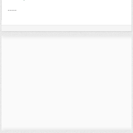
-----