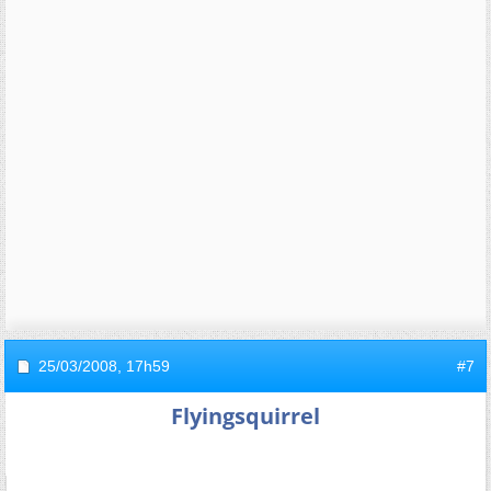
25/03/2008,
17h59
#7
Flyingsquirrel