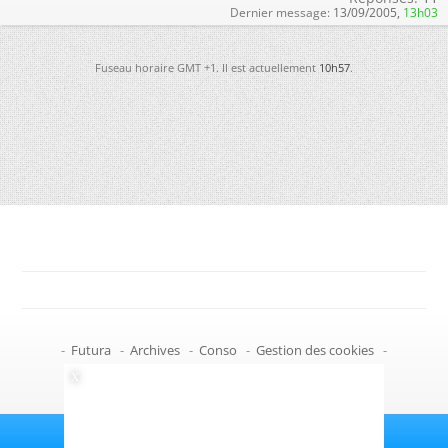
Dernier message:
13/09/2005,
13h03
Fuseau horaire GMT +1. Il est actuellement
10h57
.
-
Futura
-
Archives
-
Conso
-
Gestion des cookies
-
Politique de confidentialité
-
Haut de page