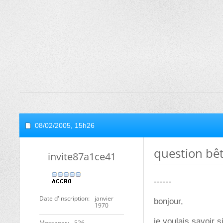
08/02/2005,
15h26
question bê
invite87a1ce41
------
Date d'inscription
janvier
bonjour,
1970
je voulais savoir s
Messages
526