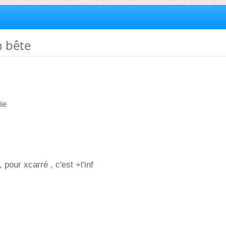
n bête
nie
, pour xcarré , c'est +l'inf