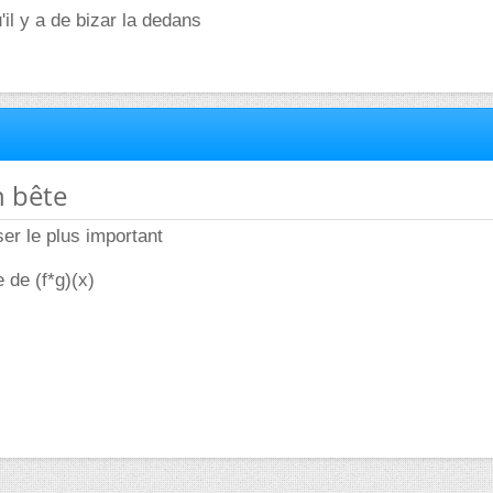
'il y a de bizar la dedans
n bête
iser le plus important
e de (f*g)(x)