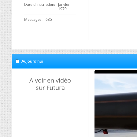
Date d'inscription
janvier
1970
Messages
635
Aujourd'hui
A voir en vidéo
sur Futura