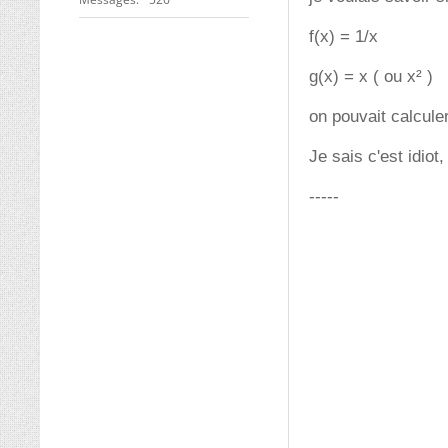
f(x) = 1/x
g(x) = x ( ou x² )
on pouvait calculer
Je sais c'est idio
-----