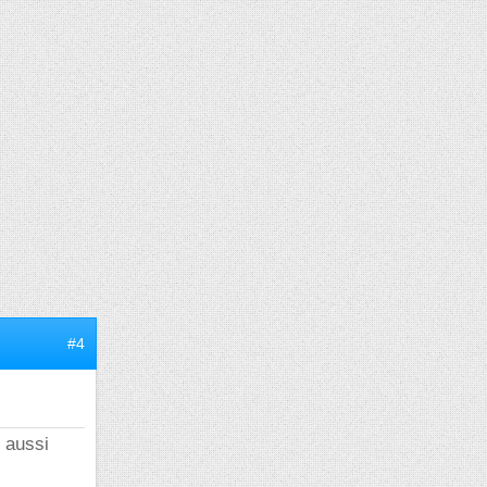
#4
t aussi