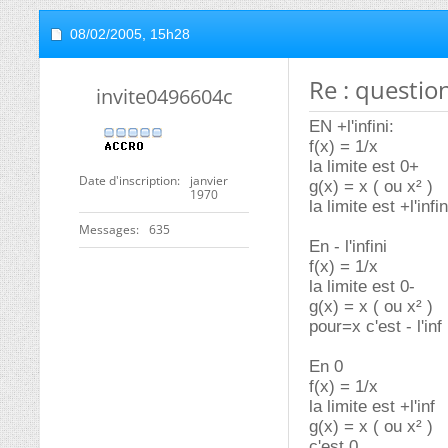
08/02/2005,
15h28
Re : questio
invite0496604c
EN +l'infini:
f(x) = 1/x
la limite est 0+
Date d'inscription
janvier
g(x) = x ( ou x² )
1970
la limite est +l'infi
Messages
635
En - l'infini
f(x) = 1/x
la limite est 0-
g(x) = x ( ou x² )
pour=x c'est - l'inf 
En 0
f(x) = 1/x
la limite est +l'inf
g(x) = x ( ou x² )
c'est 0