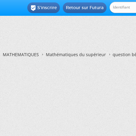
S'inscrire
Retour sur Futura

MATHEMATIQUES
Mathématiques du supérieur
question b