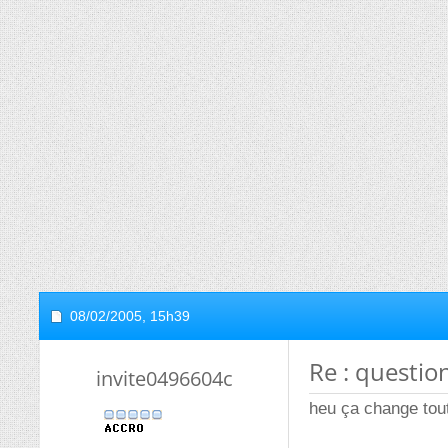
08/02/2005,
15h39
Re : questio
invite0496604c
heu ça change tout.