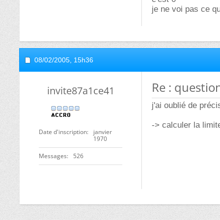
je ne voi pas ce qu
08/02/2005,
15h36
Re : questio
invite87a1ce41
j'ai oublié de préc
-> calculer la limit
Date d'inscription
janvier
1970
Messages
526