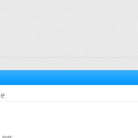
te
i avec