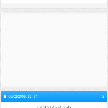
06/02/2005,
12h34
#2
invite14ea0d5b