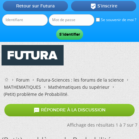
Retour sur Futura
S'inscrire

Se souvenir de moi ?
Forum
Futura-Sciences : les forums de la science
MATHEMATIQUES
Mathématiques du supérieur
(Petit) problème de Probabilité.

RÉPONDRE À LA DISCUSSION
Affichage des résultats 1 à 7 sur 7