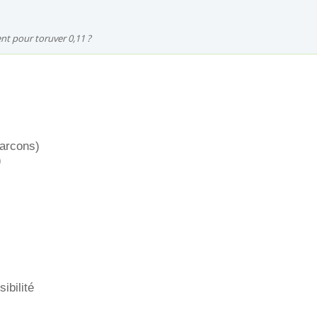
nt pour toruver 0,11 ?
rcons)
)
ibilité