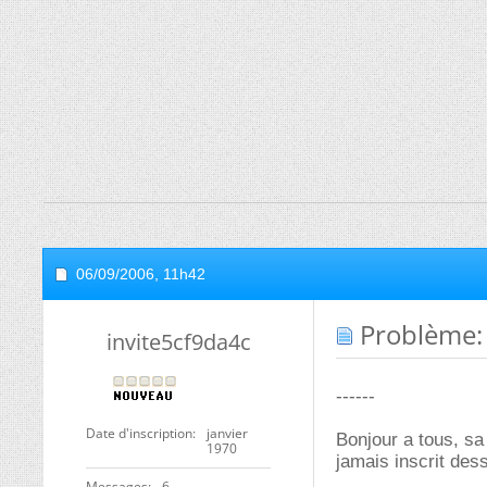
06/09/2006,
11h42
Problème: 
invite5cf9da4c
------
Date d'inscription
janvier
Bonjour a tous, sa
1970
jamais inscrit des
Messages
6