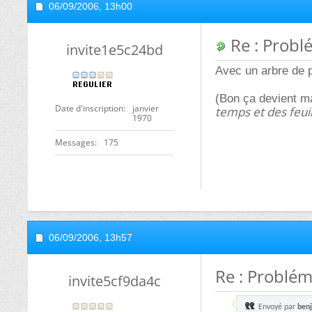
06/09/2006,
13h00
Re : Probl
invite1e5c24bd
Avec un arbre de p
(Bon ça devient m
Date d'inscription
janvier
temps et des feuil
1970
Messages
175
06/09/2006,
13h57
Re : Problém
invite5cf9da4c
Envoyé par
benj