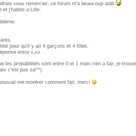
oudrais vous remercier, ce forum m'a beaucoup aidé.
et j'habite a Lille.
obléme:
fants.
ité pour qu'il y ait 4 garçons et 4 filles.
 réponse entre x,xx
ue les probabilités sont entre 0 et 1 mais rien a fair, je trou
mais c'est pas sa^^)
 pouvait me montrer comment fair, merci