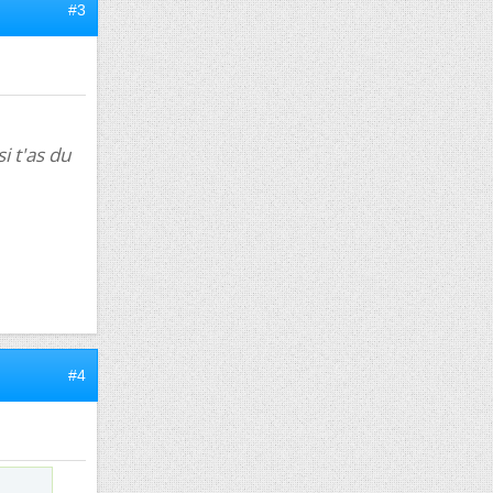
#3
si t'as du
#4