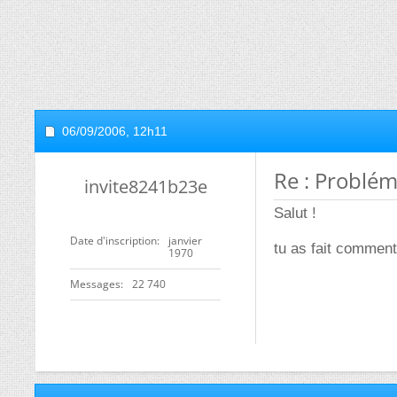
06/09/2006,
12h11
Re : Problém
invite8241b23e
Salut !
Date d'inscription
janvier
tu as fait comment
1970
Messages
22 740