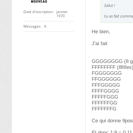
Salut !
Date d'inscription
janvier
1970
tu as fait comme
Messages
6
He bien,
J'ai fait
GGGGGGGG (8 ga
FFFFFFFF (8filles
FGGGGGGG
FFGGGGGG
FFFGGGGG
FFFFGGGG
FFFFFGGG
FFFFFFGG
FFFFFFFG
Ce qui donne 9poss
Et donc 1:9 = 0,11