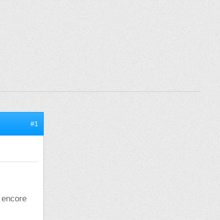
#1
s encore