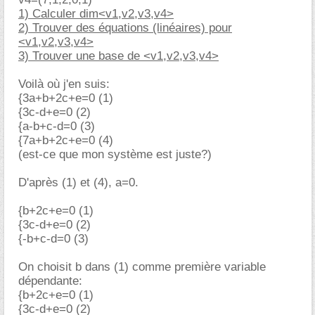
1) Calculer dim<v1,v2,v3,v4>
2) Trouver des équations (linéaires) pour
<v1,v2,v3,v4>
3) Trouver une base de <v1,v2,v3,v4>
Voilà où j'en suis:
{3a+b+2c+e=0 (1)
{3c-d+e=0 (2)
{a-b+c-d=0 (3)
{7a+b+2c+e=0 (4)
(est-ce que mon système est juste?)
D'après (1) et (4), a=0.
{b+2c+e=0 (1)
{3c-d+e=0 (2)
{-b+c-d=0 (3)
On choisit b dans (1) comme première variable
dépendante:
{b+2c+e=0 (1)
{3c-d+e=0 (2)