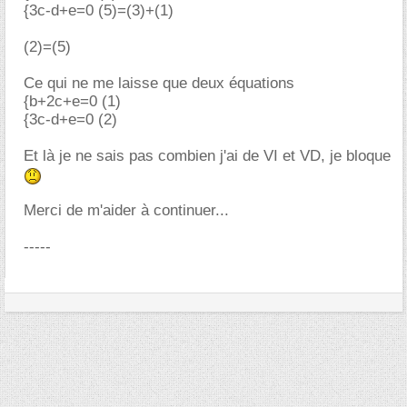
{3c-d+e=0 (5)=(3)+(1)
(2)=(5)
Ce qui ne me laisse que deux équations
{b+2c+e=0 (1)
{3c-d+e=0 (2)
Et là je ne sais pas combien j'ai de VI et VD, je bloque
Merci de m'aider à continuer...
-----