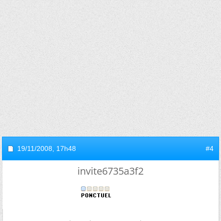
19/11/2008,
17h48
#4
invite6735a3f2