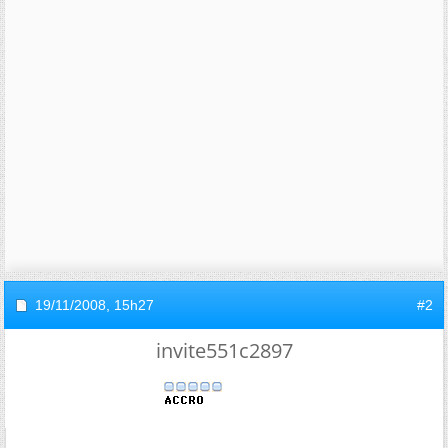
19/11/2008,
15h27
#2
invite551c2897