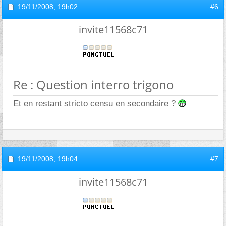
19/11/2008,
19h02
#6
invite11568c71
Re : Question interro trigono
Et en restant stricto censu en secondaire ?
19/11/2008,
19h04
#7
invite11568c71