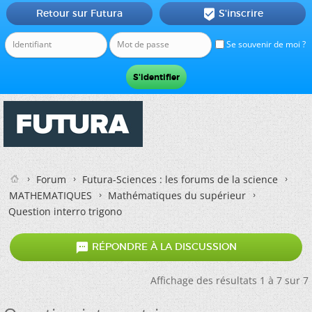
Retour sur Futura
S'inscrire

Se souvenir de moi ?
Forum
Futura-Sciences : les forums de la science
MATHEMATIQUES
Mathématiques du supérieur
Question interro trigono

RÉPONDRE À LA DISCUSSION
Affichage des résultats 1 à 7 sur 7