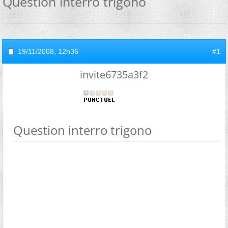
Question interro trigono
19/11/2008,
12h36
#1
invite6735a3f2
Question interro trigono