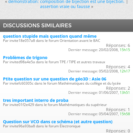
«
démonstration: composition de bijection est une bijection.
|
assertion vraie ou fausse
»
DISCUSSIONS SIMILAIRES
question stupide mais question quand même
Par invite18e057a8 dans le forum Orientation avant le BAC
Réponses:
6
Dernier message:
20/02/2008,
15h15
Problèmes de trigono
Par invited98a4e5a dans le forum TPE / TIPE et autres travaux
Réponses:
4
Dernier message:
05/02/2008,
12h17
Ptite question sur une question de géo3D : Asie 06
Par invitefc60305c dans le forum Mathématiques du collège et du lycée
Réponses:
2
Dernier message:
01/06/2007,
13h51
tres important interro de proba
Par invite01f2e429 dans le forum Mathématiques du supérieur
Réponses:
1
Dernier message:
05/04/2007,
15h58
Question sur VCO dans ce schéma (et autre question)
Par invite96a93ba8 dans le forum Électronique
Réponses:
0