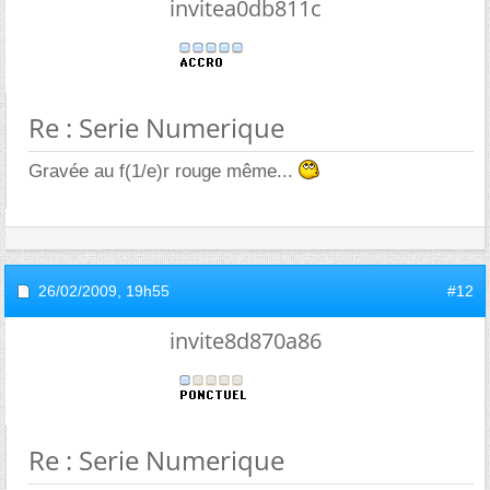
invitea0db811c
Re : Serie Numerique
Gravée au f(1/e)r rouge même...
26/02/2009,
19h55
#12
invite8d870a86
Re : Serie Numerique