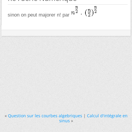
sinon on peut majorer n! par
«
Question sur les courbes algebriques
|
Calcul d'intégrale en
sinus
»