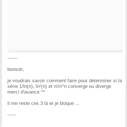
------
bonsoir,
je voudrais savoir comment faire pour determiner si la
série 1/ln(n), ln²(n) et n!/n^n converge ou diverge
merci d'avance ^^
il me reste ces 3 là et je bloque ...
-----