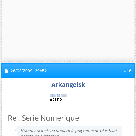
26/02/2009,
20h52
#16
Arkangelsk
Re : Serie Numerique
Humm oui mais en prenant le polynome de plus haut
degres, on a n^n/n^n ...