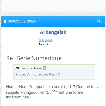
26/02/2009,
20h05
#13
Arkangelsk
Re : Serie Numerique
Envoyé par
tuanou
Humm donc on trouve bien 1 ?
Hum... Non. Pourquoi cela serai-t-il
? Comme te l'a
rappelé Flyingsquirrel "
" est une forme
indéterminée.