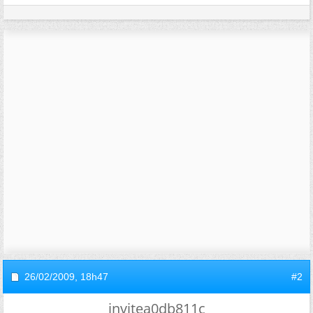
26/02/2009,
18h47
#2
invitea0db811c