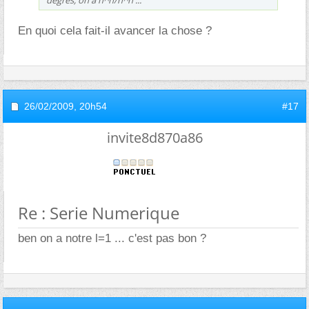
En quoi cela fait-il avancer la chose ?
26/02/2009,
20h54
#17
invite8d870a86
Re : Serie Numerique
ben on a notre l=1 ... c'est pas bon ?