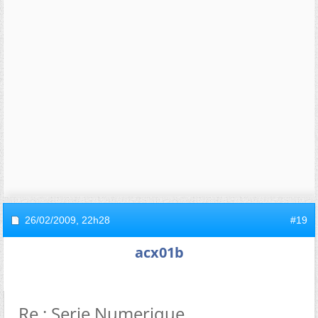
26/02/2009,
22h28
#19
acx01b
Re : Serie Numerique