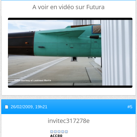
A voir en vidéo sur Futura
26/02/2009,
19h21
#5
invitec317278e