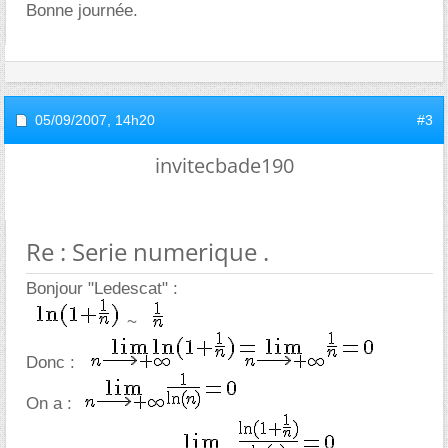
Bonne journée.
05/09/2007,
14h20
#3
invitecbade190
Re : Serie numerique .
Bonjour "Ledescat" :
~
Donc :
On a :