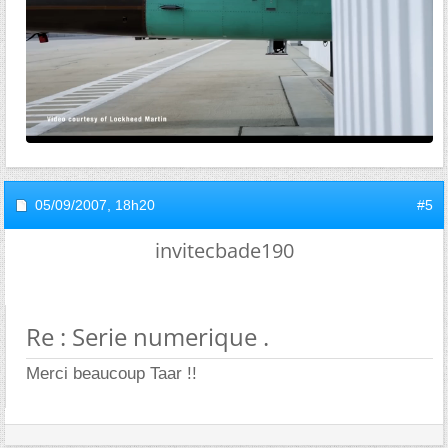
05/09/2007,
18h20
#5
invitecbade190
Re : Serie numerique .
Merci beaucoup Taar !!