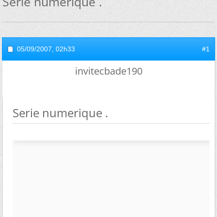
Serie numerique .
05/09/2007,
02h33
#1
invitecbade190
Serie numerique .