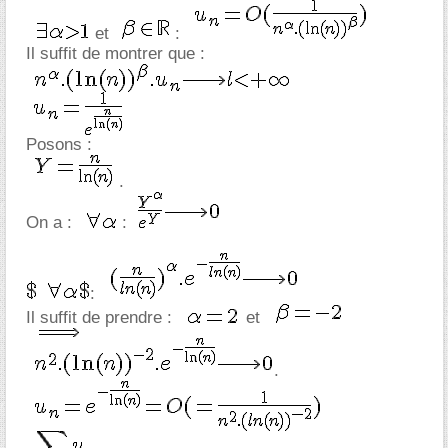
et
:
Il suffit de montrer que :
Posons :
.
On a :
:
:
Il suffit de prendre :
et
.