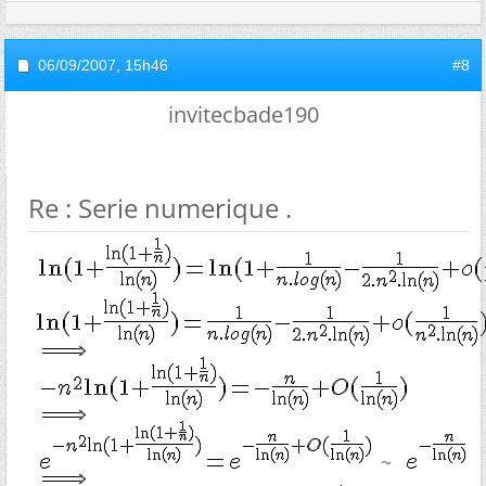
06/09/2007,
15h46
#8
invitecbade190
Re : Serie numerique .
~