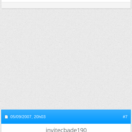
05/09/2007,
20h03
#7
invitecbade190